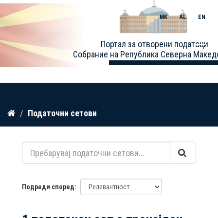
MK
AL
EN
Toggle
Портал за отворени податоци
naviga
Собрание на Република Северна Макед
Прескокнете
Податочни сетови
до
содржина
Подреди според