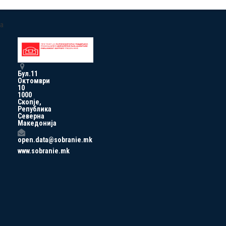
a
Бул.11
Октомври
10
1000
Скопје,
Република
Северна
Македонија
open.data@sobranie.mk
www.sobranie.mk