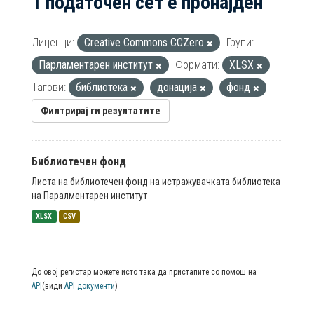
1 податочен сет е пронајден
Лиценци:
Creative Commons CCZero
Групи:
Парламентарен институт
Формати:
XLSX
Тагови:
библиотека
донација
фонд
Филтрирај ги резултатите
Библиотечен фонд
Листа на библиотечен фонд на истражувачката библиотека
на Паралментарен институт
XLSX
CSV
До овој регистар можете исто така да пристапите со помош на
API
(види
API документи
)