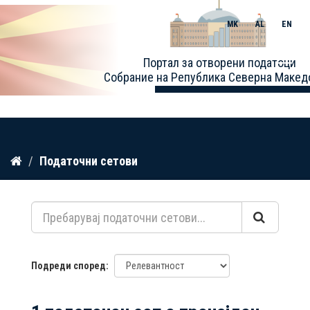
MK
AL
EN
Toggle
Портал за отворени податоци
naviga
Собрание на Република Северна Макед
Прескокнете
Податочни сетови
до
содржина
Подреди според