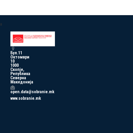
a
Бул.11
Октомври
10
1000
Скопје,
Република
Северна
Македонија
open.data@sobranie.mk
www.sobranie.mk