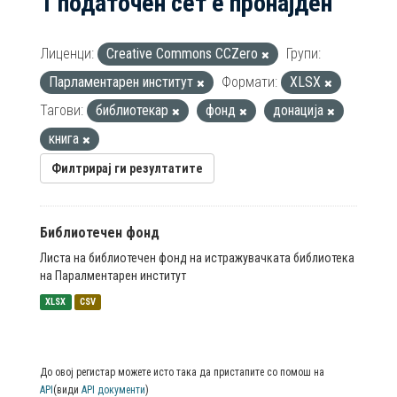
1 податочен сет е пронајден
Лиценци:
Creative Commons CCZero
Групи:
Парламентарен институт
Формати:
XLSX
Тагови:
библиотекар
фонд
донација
книга
Филтрирај ги резултатите
Библиотечен фонд
Листа на библиотечен фонд на истражувачката библиотека
на Паралментарен институт
XLSX
CSV
До овој регистар можете исто така да пристапите со помош на
API
(види
API документи
)