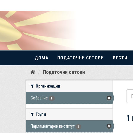
ДОМА
ПОДАТОЧНИ СЕТОВИ
ВЕСТИ
Прескокнете
Податочни сетови
до
содржина
Организации
Собрание
1
Групи
1
Парламентарен институт
1