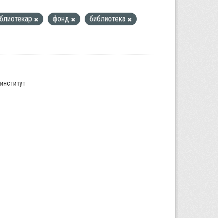
блиотекар
фонд
библиотека
институт