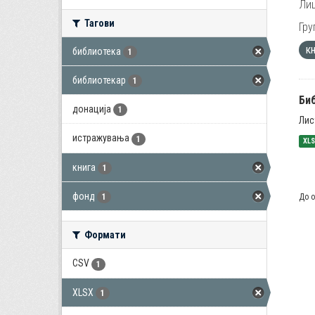
Лиц
Тагови
Гру
к
библиотека
1
библиотекар
1
Би
донација
1
Лис
истражувања
1
XL
книга
1
фонд
До о
1
Формати
CSV
1
XLSX
1