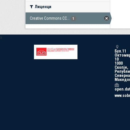
Лиценци
Creative Commons CC...
1
a
Бул.11
Октомв
10
1000
Скопје,
Републи
Северна
Македо
open.da
www.sob