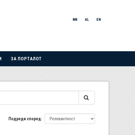
MK
AL
EN
И
ЗА ПОРТАЛОТ
Подреди според