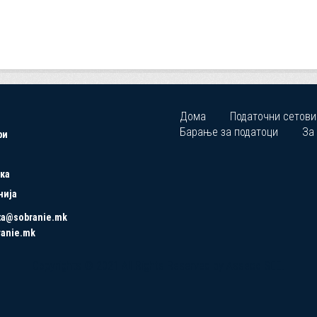
Дома
Податочни сетови
Барање за податоци
За
ри
ка
нија
ta@sobranie.mk
ranie.mk
Copyrights © 2021 All Rights Reserved by Asseco SEE.