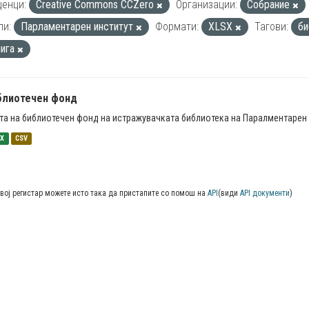
енци:
Creative Commons CCZero
Организации:
Собрание
пи:
Парламентарен институт
Формати:
XLSX
Тагови:
би
нига
блиотечен фонд
та на библиотечен фонд на истражувачката библиотека на Паралментарен 
SX
CSV
вој регистар можете исто така да пристапите со помош на
API
(види
API документи
)