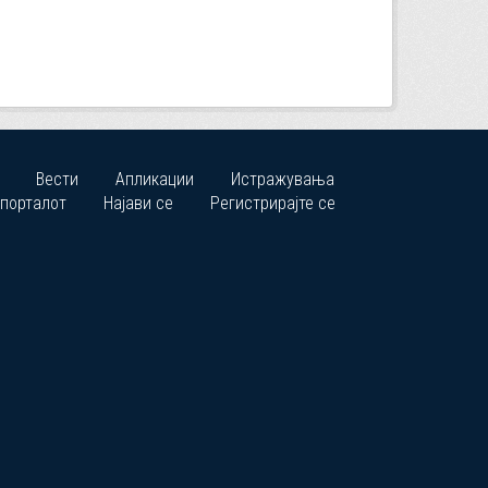
Вести
Апликации
Истражувања
 порталот
Најави се
Регистрирајте се