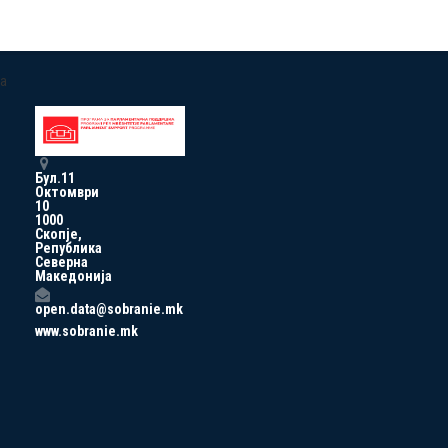
a
Бул.11
Октомври
10
1000
Скопје,
Република
Северна
Македонија
open.data@sobranie.mk
www.sobranie.mk