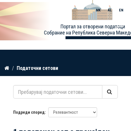
MK
AL
EN
Toggle
Портал за отворени податоци
naviga
Собрание на Република Северна Макед
Прескокнете
Податочни сетови
до
содржина
Подреди според