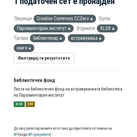
1 податочен сет е пронајден
Лиценци:
Creative Commons CCZero
Групи:
Парламентарен институт
Формати:
XLSX
Тагови:
библиотекар
истражувања
книга
Филтрирај ги резултатите
Библиотечен фонд
Листа на библиотечен фонд на истражувачката библиотека
на Паралментарен институт
XLSX
CSV
До овој регистар можете исто така да пристапите со помош на
API
(види
API документи
)