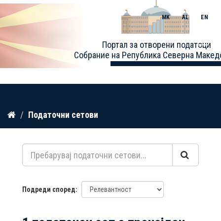
MK
AL
EN
Toggle
Портал за отворени податоци
naviga
Собрание на Република Северна Макед
Прескокнете
Податочни сетови
до
содржина
Подреди според