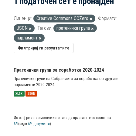
1 податочен сет е пронајден
Лиценци:
Creative Commons CCZero
Формати:
JSON
Тагови:
пратеничка група
парламент
Филтрирај ги резултатите
Пратенички групи за соработка 2020-2024
Пратенички групи на Собранието за соработка со другите
парламенти 2020-2024
XLSX
JSON
До овој регистар можете исто така да пристапите со помош на
API
(види
API документи
)