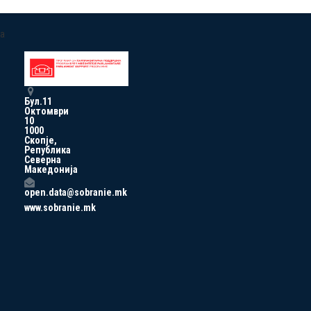
a
Бул.11
Октомври
10
1000
Скопје,
Република
Северна
Македонија
open.data@sobranie.mk
www.sobranie.mk