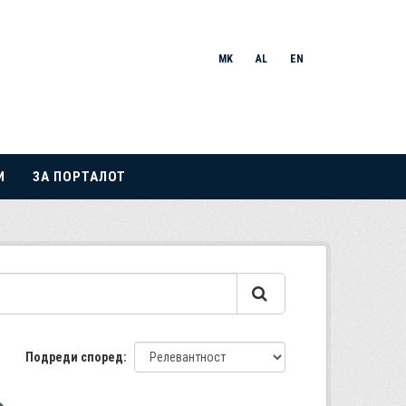
MK
AL
EN
И
ЗА ПОРТАЛОТ
Подреди според