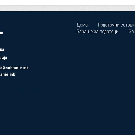
Дома
Податочни сетови
Барање за податоци
За
ри
ка
нија
ta@sobranie.mk
ranie.mk
Copyrights © 2021 All Rights Reserved by Asseco SEE.