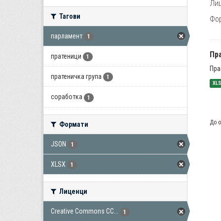
Лиц
Тагови
Фо
парламент
1
Пра
пратеници
1
Пра
пратеничка група
1
XL
соработка
1
До о
Формати
JSON
1
XLSX
1
Лиценци
Creative Commons CC...
1