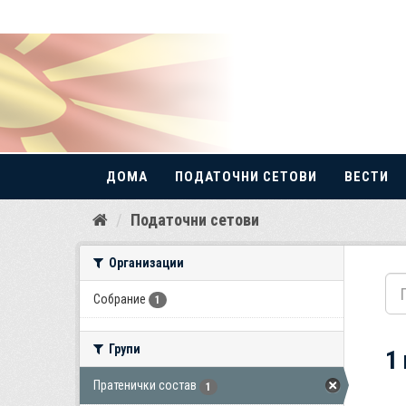
ДОМА
ПОДАТОЧНИ СЕТОВИ
ВЕСТИ
Прескокнете
Податочни сетови
до
содржина
Организации
Собрание
1
Групи
1
Пратенички состав
1