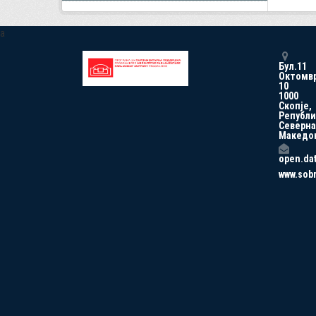
a
Бул.11
Октомв
10
1000
Скопје,
Републи
Северна
Македо
open.da
www.sob