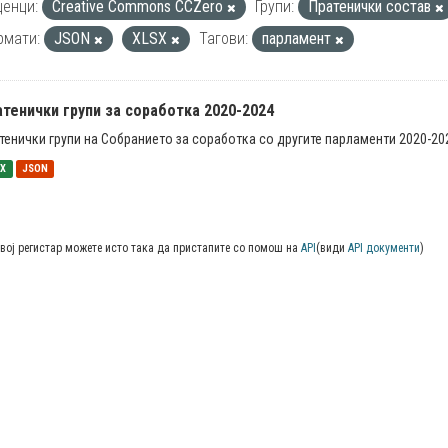
енци:
Creative Commons CCZero
Групи:
Пратенички состав
рмати:
JSON
XLSX
Тагови:
парламент
тенички групи за соработка 2020-2024
тенички групи на Собранието за соработка со другите парламенти 2020-20
SX
JSON
вој регистар можете исто така да пристапите со помош на
API
(види
API документи
)