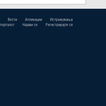
Вести
Апликации
Истражувања
 порталот
Најави се
Регистрирајте се