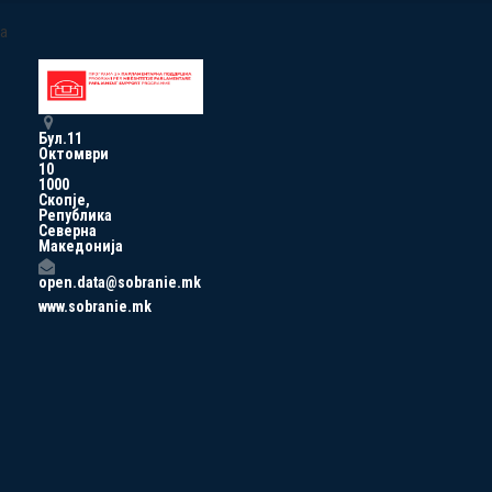
a
Бул.11
Октомври
10
1000
Скопје,
Република
Северна
Македонија
open.data@sobranie.mk
www.sobranie.mk