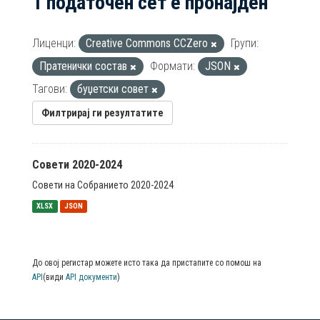
1 податочен сет е пронајден
Лиценци:
Creative Commons CCZero
Групи:
Пратенички состав
Формати:
JSON
Тагови:
буџетски совет
Филтрирај ги резултатите
Совети 2020-2024
Совети на Собранието 2020-2024
XLSX
JSON
До овој регистар можете исто така да пристапите со помош на
API
(види
API документи
)