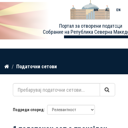
MK
AL
EN
Toggle
Портал за отворени податоци
naviga
Собрание на Република Северна Макед
Прескокнете
Податочни сетови
до
содржина
Подреди според