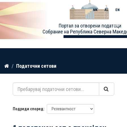
MK
AL
EN
Toggle
Портал за отворени податоци
naviga
Собрание на Република Северна Макед
Прескокнете
Податочни сетови
до
содржина
Подреди според