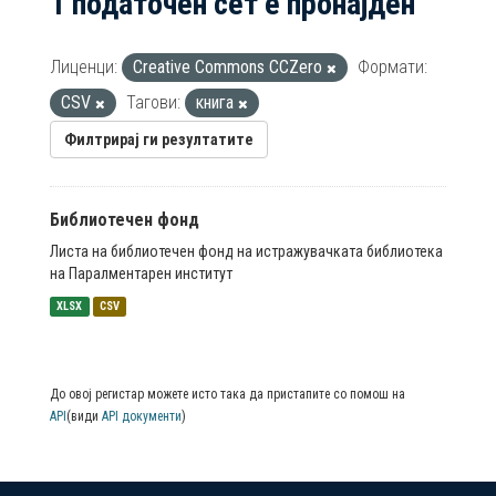
1 податочен сет е пронајден
Лиценци:
Creative Commons CCZero
Формати:
CSV
Тагови:
книга
Филтрирај ги резултатите
Библиотечен фонд
Листа на библиотечен фонд на истражувачката библиотека
на Паралментарен институт
XLSX
CSV
До овој регистар можете исто така да пристапите со помош на
API
(види
API документи
)