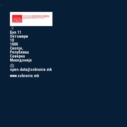
a
Бул.11
Октомври
10
1000
Скопје,
Република
Северна
Македонија
open.data@sobranie.mk
www.sobranie.mk