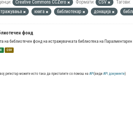
енци:
Creative Commons CCZero
Формати:
CSV
Тагови:
стражувања
книга
библиотекар
донација
библ
блиотечен фонд
та на библиотечен фонд на истражувачката библиотека на Паралментарен 
SX
CSV
вој регистар можете исто така да пристапите со помош на
API
(види
API документи
)