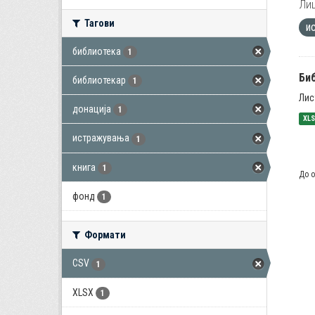
Лиц
Тагови
и
библиотека
1
Би
библиотекар
1
Лис
донација
1
XL
истражувања
1
книга
1
До о
фонд
1
Формати
CSV
1
XLSX
1