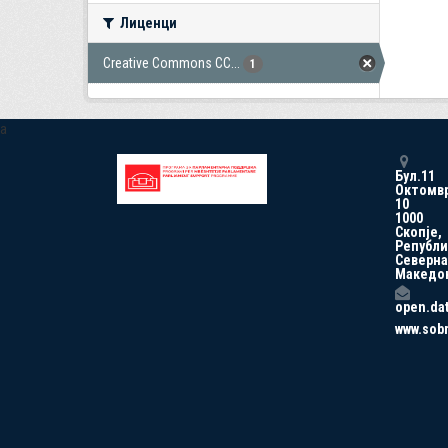
Лиценци
Creative Commons CC...
1
a
Бул.11
Октомв
10
1000
Скопје,
Републи
Северна
Македо
open.da
www.sob