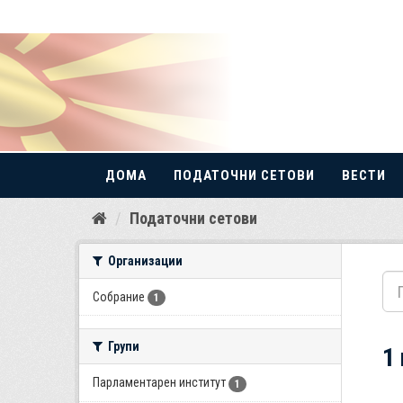
ДОМА
ПОДАТОЧНИ СЕТОВИ
ВЕСТИ
Прескокнете
Податочни сетови
до
содржина
Организации
Собрание
1
Групи
1
Парламентарен институт
1