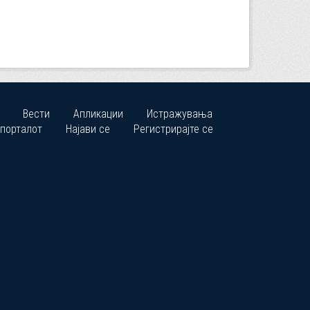
Вести
Апликации
Истражувања
 порталот
Најави се
Регистрирајте се