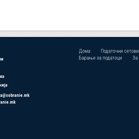
Дома
Податочни сетови
Барање за податоци
За
ри
ка
нија
ta@sobranie.mk
ranie.mk
Copyrights © 2021 All Rights Reserved by Asseco SEE.