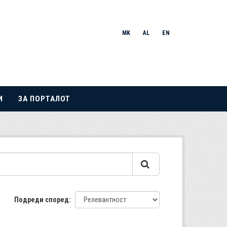
MK
AL
EN
И
ЗА ПОРТАЛОТ
Подреди според