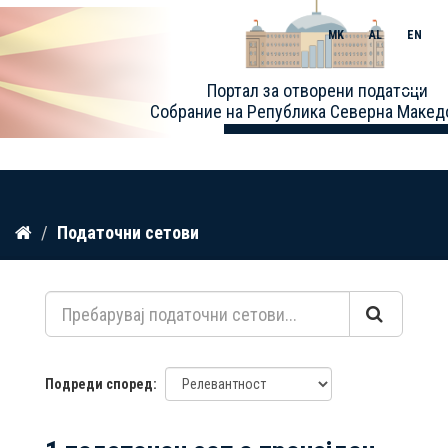
MK
AL
EN
Toggle
Портал за отворени податоци
naviga
Собрание на Република Северна Макед
Прескокнете
Податочни сетови
до
содржина
Подреди според