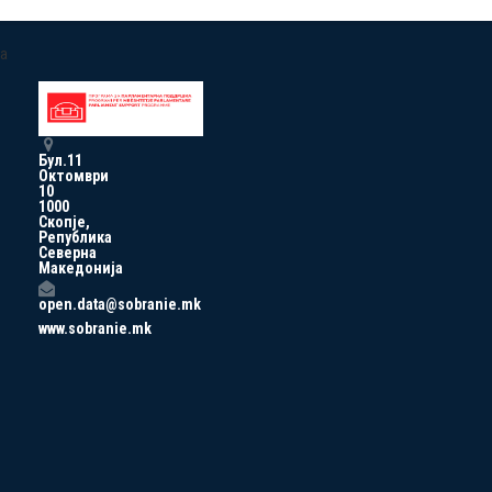
a
Бул.11
Октомври
10
1000
Скопје,
Република
Северна
Македонија
open.data@sobranie.mk
www.sobranie.mk