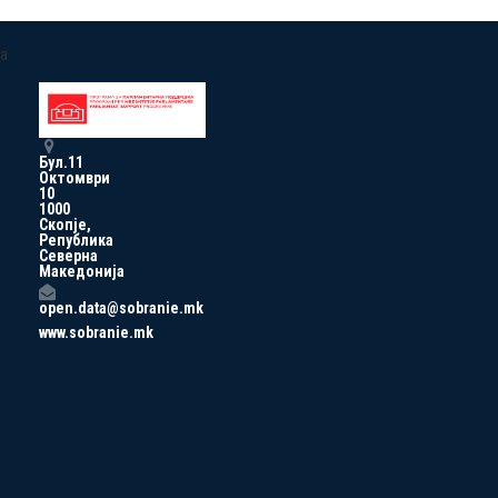
a
Бул.11
Октомври
10
1000
Скопје,
Република
Северна
Македонија
open.data@sobranie.mk
www.sobranie.mk