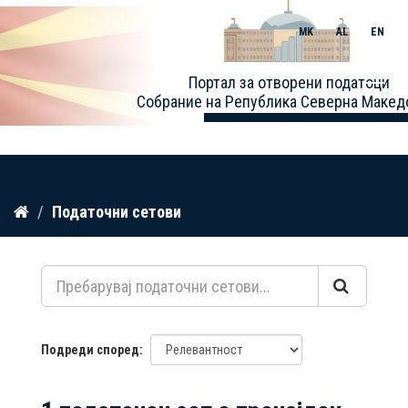
MK
AL
EN
Toggle
Портал за отворени податоци
naviga
Собрание на Република Северна Макед
Прескокнете
Податочни сетови
до
содржина
Подреди според