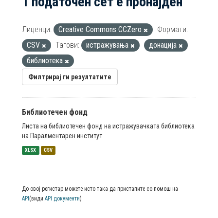
1 податочен сет е пронајден
Лиценци:
Creative Commons CCZero
Формати:
CSV
Тагови:
истражувања
донација
библиотека
Филтрирај ги резултатите
Библиотечен фонд
Листа на библиотечен фонд на истражувачката библиотека
на Паралментарен институт
XLSX
CSV
До овој регистар можете исто така да пристапите со помош на
API
(види
API документи
)