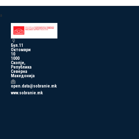
a
Бул.11
Октомври
10
1000
Скопје,
Република
Северна
Македонија
open.data@sobranie.mk
www.sobranie.mk