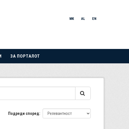
MK
AL
EN
И
ЗА ПОРТАЛОТ
Подреди според