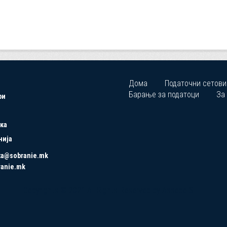
Дома
Податочни сетови
Барање за податоци
За
ри
ка
нија
ta@sobranie.mk
ranie.mk
Copyrights © 2021 All Rights Reserved by Asseco SEE.