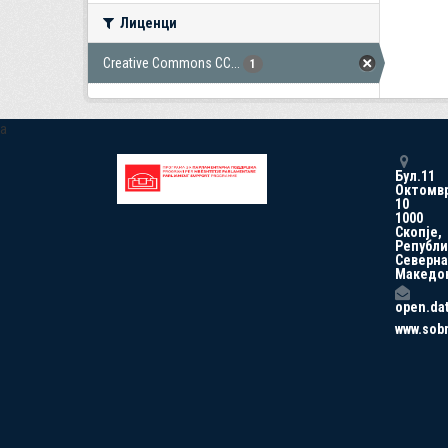
Лиценци
Creative Commons CC...
1
a
Бул.11
Октомв
10
1000
Скопје,
Републи
Северна
Македо
open.da
www.sob