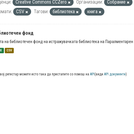
енци:
Creative Commons CCZero
Организации:
Собрание
рмати:
CSV
Тагови:
библиотека
книга
блиотечен фонд
та на библиотечен фонд на истражувачката библиотека на Паралментарен 
SX
CSV
вој регистар можете исто така да пристапите со помош на
API
(види
API документи
)