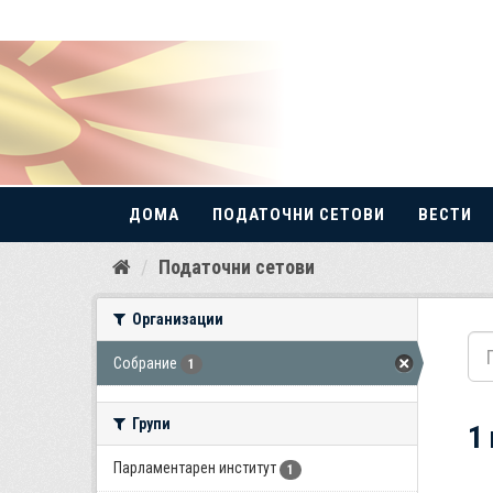
ДОМА
ПОДАТОЧНИ СЕТОВИ
ВЕСТИ
Прескокнете
Податочни сетови
до
содржина
Организации
Собрание
1
Групи
1
Парламентарен институт
1