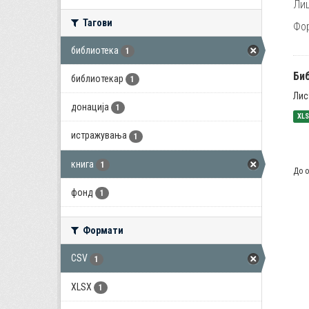
Лиц
Тагови
Фо
библиотека
1
Би
библиотекар
1
Лис
донација
1
XL
истражувања
1
книга
1
До о
фонд
1
Формати
CSV
1
XLSX
1