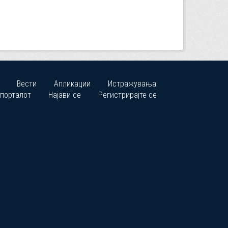
Вести
Апликации
Истражувања
 порталот
Најави се
Регистрирајте се