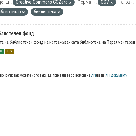
енци:
Creative Commons CCZero
Формати:
CSV
Тагови:
иблиотекар
библиотека
блиотечен фонд
та на библиотечен фонд на истражувачката библиотека на Паралментарен 
SX
CSV
вој регистар можете исто така да пристапите со помош на
API
(види
API документи
)