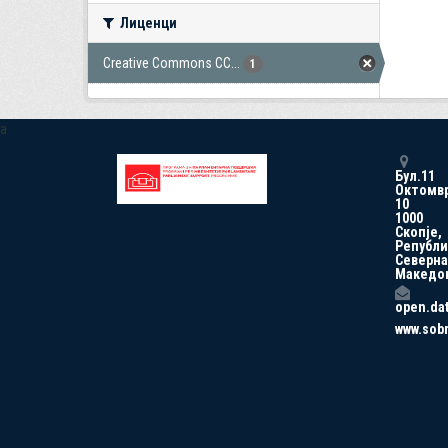
Лиценци
Creative Commons CC...
1
a
Бул.11
Октомв
10
1000
Скопје,
Републи
Северна
Македо
open.da
www.sob