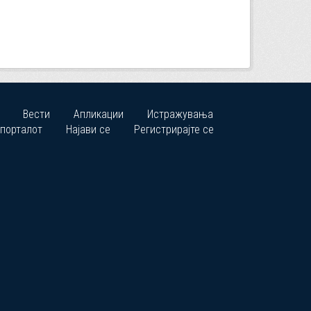
Вести
Апликации
Истражувања
 порталот
Најави се
Регистрирајте се