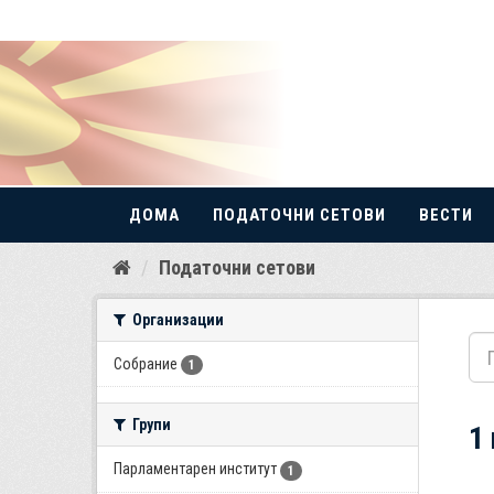
ДОМА
ПОДАТОЧНИ СЕТОВИ
ВЕСТИ
Прескокнете
Податочни сетови
до
содржина
Организации
Собрание
1
Групи
1
Парламентарен институт
1