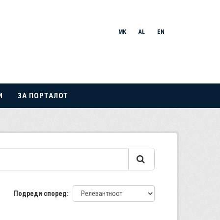
MK
AL
EN
И
ЗА ПОРТАЛОТ
Подреди според