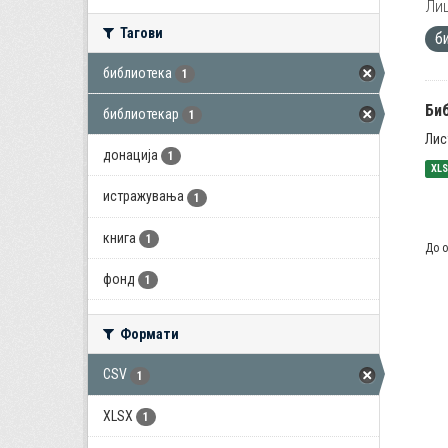
Лиц
Тагови
б
библиотека
1
Би
библиотекар
1
Лис
донација
1
XL
истражувања
1
книга
1
До о
фонд
1
Формати
CSV
1
XLSX
1