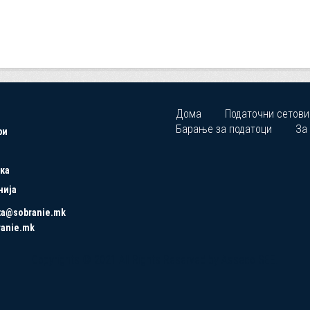
Дома
Податочни сетови
Барање за податоци
За
ри
ка
нија
ta@sobranie.mk
ranie.mk
Copyrights © 2021 All Rights Reserved by Asseco SEE.