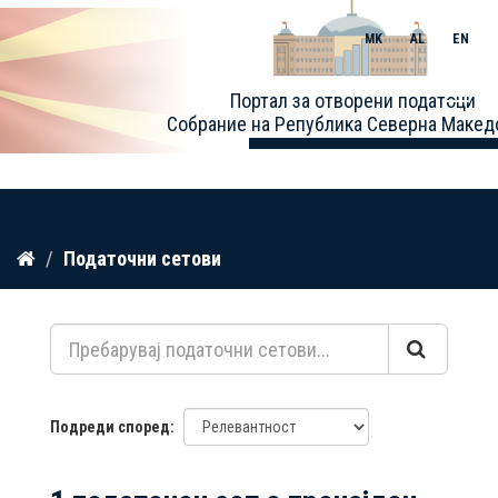
MK
AL
EN
Toggle
Портал за отворени податоци
naviga
Собрание на Република Северна Макед
Прескокнете
Податочни сетови
до
содржина
Подреди според