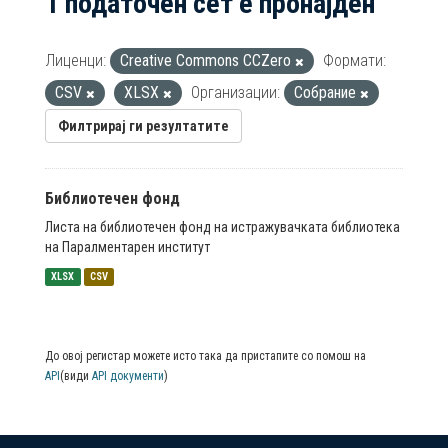
1 податочен сет е пронајден
Лиценци:
Creative Commons CCZero
Формати:
CSV
XLSX
Организации:
Собрание
Филтрирај ги резултатите
Библиотечен фонд
Листа на библиотечен фонд на истражувачката библиотека
на Паралментарен институт
XLSX
CSV
До овој регистар можете исто така да пристапите со помош на
API
(види
API документи
)