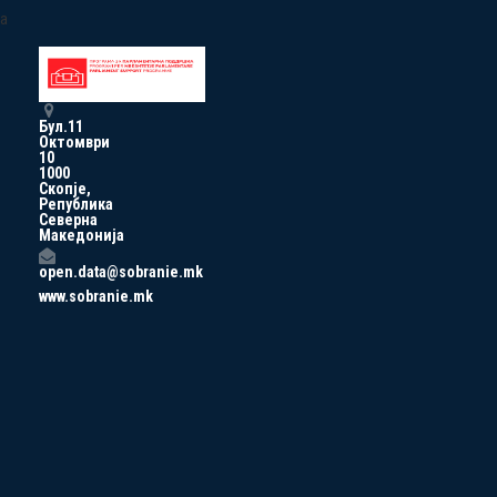
a
Бул.11
Октомври
10
1000
Скопје,
Република
Северна
Македонија
open.data@sobranie.mk
www.sobranie.mk