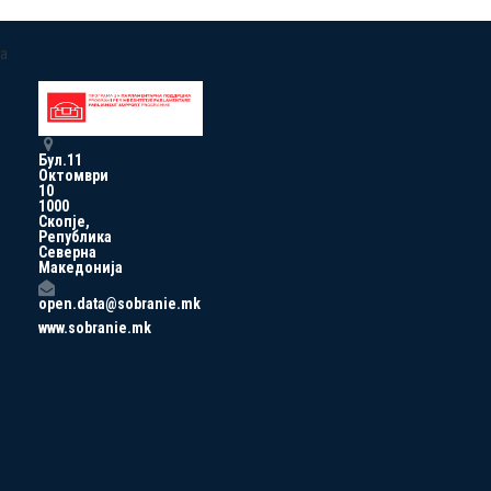
a
Бул.11
Октомври
10
1000
Скопје,
Република
Северна
Македонија
open.data@sobranie.mk
www.sobranie.mk