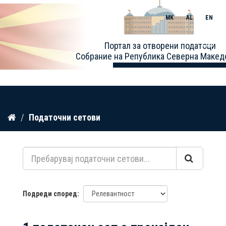
MK
AL
EN
Toggle
Портал за отворени податоци
naviga
Собрание на Република Северна Макед
Прескокнете
Податочни сетови
до
содржина
Подреди според