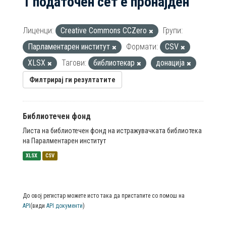
1 податочен сет е пронајден
Лиценци:
Creative Commons CCZero
Групи:
Парламентарен институт
Формати:
CSV
XLSX
Тагови:
библиотекар
донација
Филтрирај ги резултатите
Библиотечен фонд
Листа на библиотечен фонд на истражувачката библиотека
на Паралментарен институт
XLSX
CSV
До овој регистар можете исто така да пристапите со помош на
API
(види
API документи
)