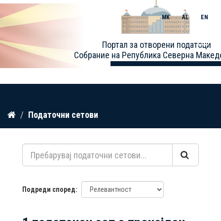
MK
AL
EN
Toggle
Портал за отворени податоци
naviga
Собрание на Република Северна Макед
Прескокнете
Податочни сетови
до
содржина
Подреди според