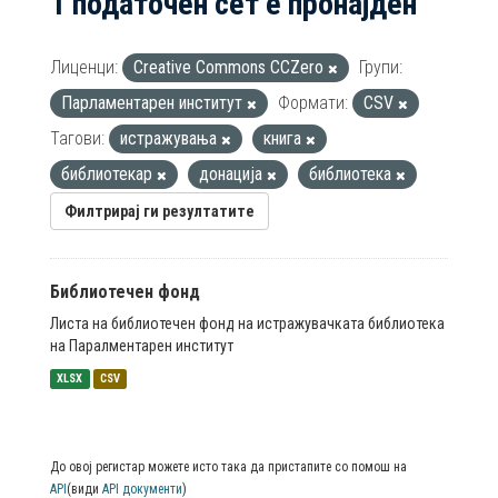
1 податочен сет е пронајден
Лиценци:
Creative Commons CCZero
Групи:
Парламентарен институт
Формати:
CSV
Тагови:
истражувања
книга
библиотекар
донација
библиотека
Филтрирај ги резултатите
Библиотечен фонд
Листа на библиотечен фонд на истражувачката библиотека
на Паралментарен институт
XLSX
CSV
До овој регистар можете исто така да пристапите со помош на
API
(види
API документи
)