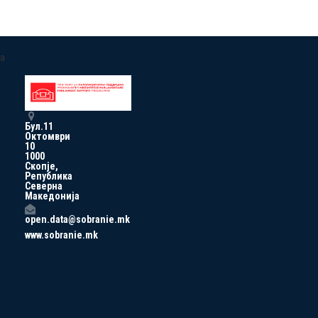
a
Бул.11
Октомври
10
1000
Скопје,
Република
Северна
Македонија
open.data@sobranie.mk
www.sobranie.mk