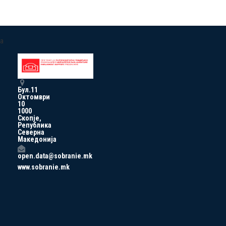
a
Бул.11
Октомври
10
1000
Скопје,
Република
Северна
Македонија
open.data@sobranie.mk
www.sobranie.mk