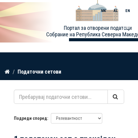
MK
AL
EN
Toggle
Портал за отворени податоци
naviga
Собрание на Република Северна Макед
Прескокнете
Податочни сетови
до
содржина
Подреди според