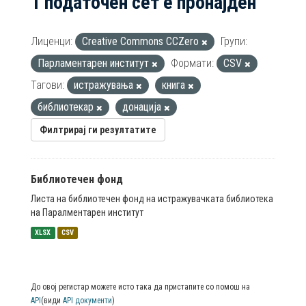
1 податочен сет е пронајден
Лиценци:
Creative Commons CCZero
Групи:
Парламентарен институт
Формати:
CSV
Тагови:
истражувања
книга
библиотекар
донација
Филтрирај ги резултатите
Библиотечен фонд
Листа на библиотечен фонд на истражувачката библиотека
на Паралментарен институт
XLSX
CSV
До овој регистар можете исто така да пристапите со помош на
API
(види
API документи
)