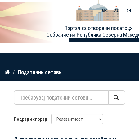
MK
AL
EN
Toggle
Портал за отворени податоци
naviga
Собрание на Република Северна Макед
Прескокнете
Податочни сетови
до
содржина
Подреди според