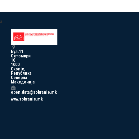
a
Бул.11
Октомври
10
1000
Скопје,
Република
Северна
Македонија
open.data@sobranie.mk
www.sobranie.mk