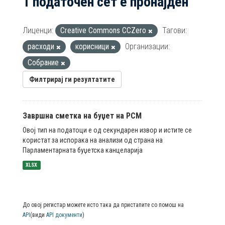
1 податочен сет е пронајден
Лиценци:
Creative Commons CCZero
Тагови:
расходи
корисници
Организации:
Собрание
Филтрирај ги резултатите
Завршна сметка на буџет на РСМ
Овој тип на податоци е од секундарен извор и истите се
користат за испорака на анализи од страна на
Парламентарната буџетска канцеларија
XLSX
До овој регистар можете исто така да пристапите со помош на
API
(види
API документи
)