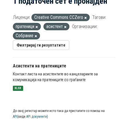
1 податочен сет е пронајден
Лиценци:
Creative Commons CCZero
Тагови:
пратеници
асистент
Организации:
Собрание
Филтрирај ги резултатите
Асистенти на пратениците
Контакт листа на асистентите во канцелариите за
комуникација на пратениците со граѓаните
XLSX
До овој регистар можете исто така да пристапите со помош на
API
(види
API документи
)