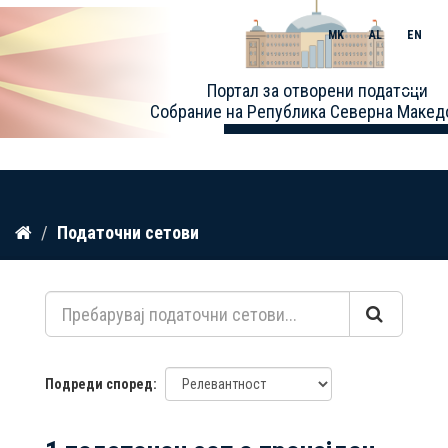
MK
AL
EN
Toggle
Портал за отворени податоци
naviga
Собрание на Република Северна Макед
Прескокнете
Податочни сетови
до
содржина
Подреди според