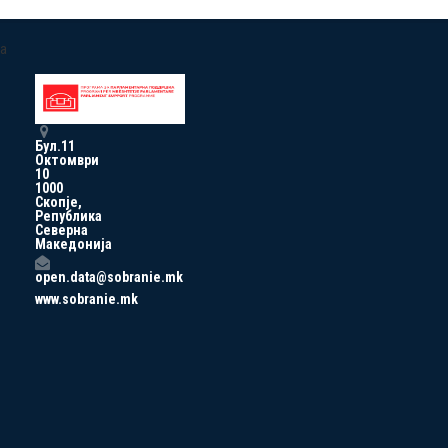
a
Бул.11
Октомври
10
1000
Скопје,
Република
Северна
Македонија
open.data@sobranie.mk
www.sobranie.mk