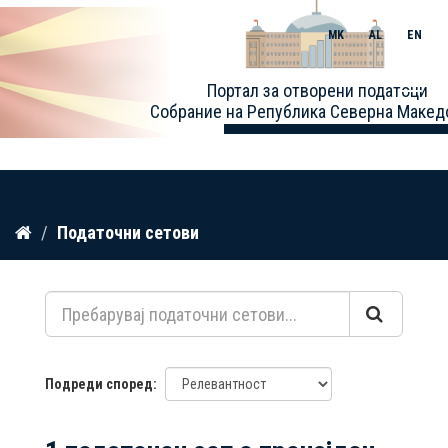
MK
AL
EN
Toggle
Портал за отворени податоци
naviga
Собрание на Република Северна Макед
Прескокнете
Податочни сетови
до
содржина
Подреди според