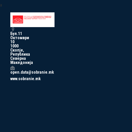
a
Бул.11
Октомври
10
1000
Скопје,
Република
Северна
Македонија
open.data@sobranie.mk
www.sobranie.mk