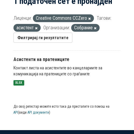
1 податочен сет е пронајден
Лиценци:
Creative Commons CCZero
Тагови:
асистент
Организации:
Собрание
Филтрирај ги резултатите
Асистенти на пратениците
Контакт листа на асистентите во канцелариите за
комуникација на пратениците со граѓаните
XLSX
До овој регистар можете исто така да пристапите со помош на
API
(види
API документи
)