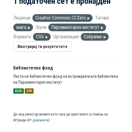
1 податочен сет е пронајден
Лиценци:
Creative Commons CCZero
Тагови:
книга
Групи:
Парламентарен институт
Формати:
CSV
Организации:
Собрание
Филтрирај ги резултатите
Библиотечен фонд
Листа на библиотечен фонд на истражувачката библиотека
на Паралментарен институт
XLSX
CSV
До овој регистар можете исто така да пристапите со помош на
API
(види
API документи
)