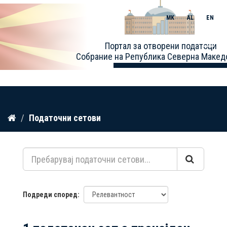
MK
AL
EN
Toggle
Портал за отворени податоци
naviga
Собрание на Република Северна Макед
Прескокнете
Податочни сетови
до
содржина
Подреди според