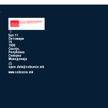
a
Бул.11
Октомври
10
1000
Скопје,
Република
Северна
Македонија
open.data@sobranie.mk
www.sobranie.mk