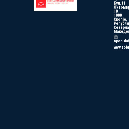
Бул.11
Октомв
10
1000
Скопје,
Републи
Северна
Македо
open.da
www.sob