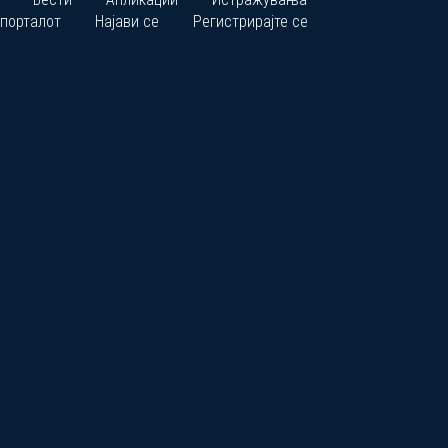
 порталот
Најави се
Регистрирајте се