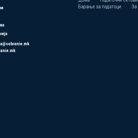
Барање за податоци
За
ри
ка
нија
ta@sobranie.mk
ranie.mk
Copyrights © 2021 All Rights Reserved by Asseco SEE.