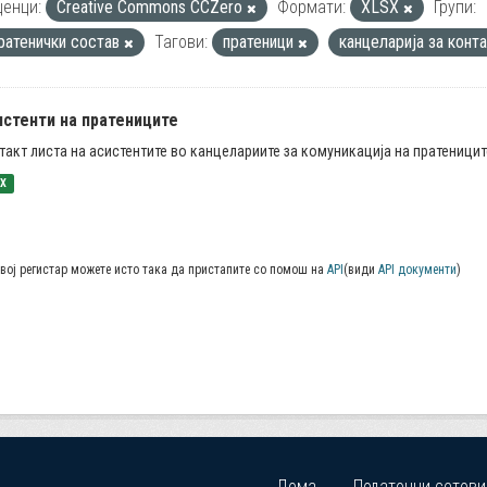
енци:
Creative Commons CCZero
Формати:
XLSX
Групи:
ратенички состав
Тагови:
пратеници
канцеларија за конт
истенти на пратениците
такт листа на асистентите во канцелариите за комуникација на пратеницит
SX
вој регистар можете исто така да пристапите со помош на
API
(види
API документи
)
Дома
Податочни сетови