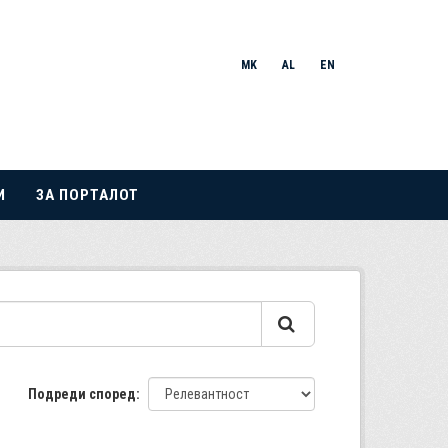
MK
AL
EN
И
ЗА ПОРТАЛОТ
Подреди според