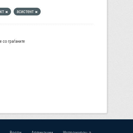
акт
асистент
е со граѓаните
Вести
Апликации
Истражувања