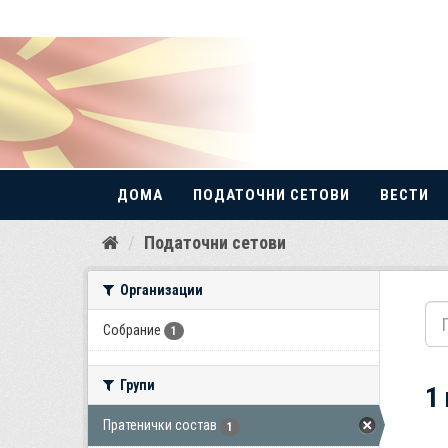
ДОМА
ПОДАТОЧНИ СЕТОВИ
ВЕСТИ
Прескокнете
Податочни сетови
до
содржина
Организации
Собрание
1
Групи
1
Пратенички состав
1