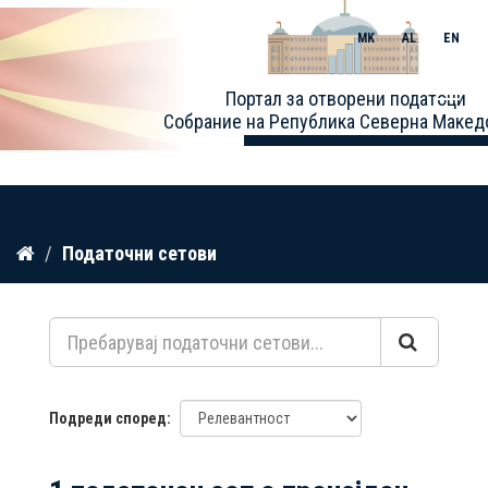
MK
AL
EN
Toggle
Портал за отворени податоци
naviga
Собрание на Република Северна Макед
Прескокнете
Податочни сетови
до
содржина
Подреди според