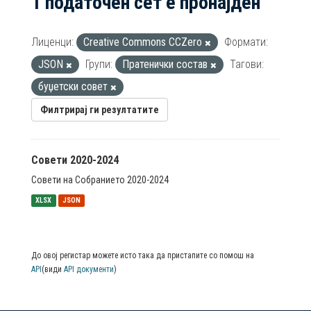
1 податочен сет е пронајден
Лиценци:
Creative Commons CCZero
Формати:
JSON
Групи:
Пратенички состав
Тагови:
буџетски совет
Филтрирај ги резултатите
Совети 2020-2024
Совети на Собранието 2020-2024
XLSX
JSON
До овој регистар можете исто така да пристапите со помош на
API
(види
API документи
)