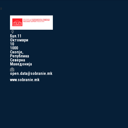
a
Бул.11
Октомври
10
1000
Скопје,
Република
Северна
Македонија
open.data@sobranie.mk
www.sobranie.mk