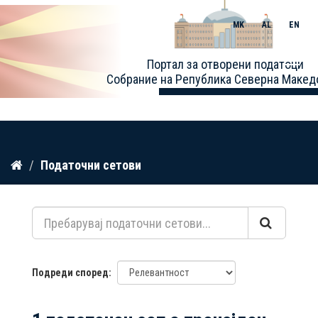
MK
AL
EN
Toggle
Портал за отворени податоци
naviga
Собрание на Република Северна Макед
Прескокнете
Податочни сетови
до
содржина
Подреди според