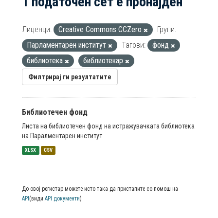
1 податочен сет е пронајден
Лиценци:
Creative Commons CCZero
Групи:
Парламентарен институт
Тагови:
фонд
библиотека
библиотекар
Филтрирај ги резултатите
Библиотечен фонд
Листа на библиотечен фонд на истражувачката библиотека
на Паралментарен институт
XLSX
CSV
До овој регистар можете исто така да пристапите со помош на
API
(види
API документи
)