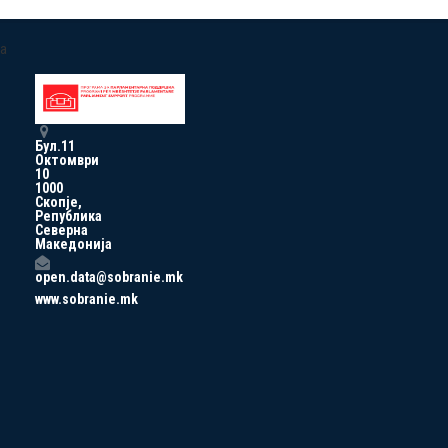
a
Бул.11
Октомври
10
1000
Скопје,
Република
Северна
Македонија
open.data@sobranie.mk
www.sobranie.mk