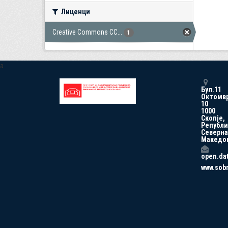
Лиценци
Creative Commons CC...
1
a
Бул.11
Октомв
10
1000
Скопје,
Републи
Северна
Македо
open.da
www.sob