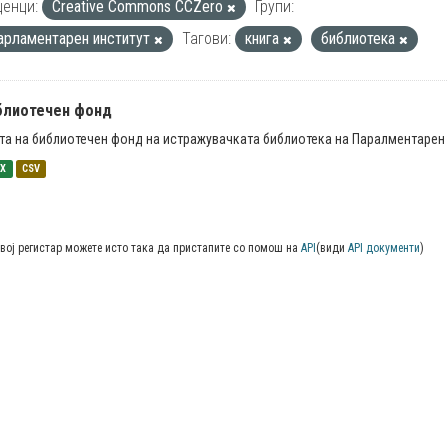
енци:
Creative Commons CCZero
Групи:
арламентарен институт
Тагови:
книга
библиотека
блиотечен фонд
та на библиотечен фонд на истражувачката библиотека на Паралментарен 
SX
CSV
вој регистар можете исто така да пристапите со помош на
API
(види
API документи
)