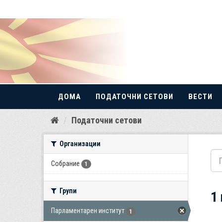
ДОМА
ПОДАТОЧНИ СЕТОВИ
ВЕСТИ
Прескокнете
Податочни сетови
до
содржина
Организации
Собрание
1
Групи
1
Парламентарен институт
1