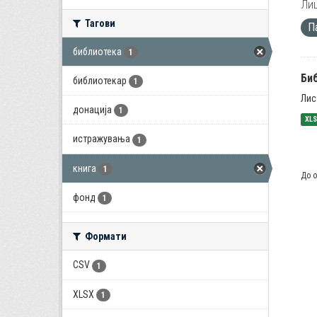
Лиц
Тагови
П
библиотека
1
Би
библиотекар
1
Лис
донација
1
XL
истражувања
1
книга
1
До о
фонд
1
Формати
CSV
1
XLSX
1