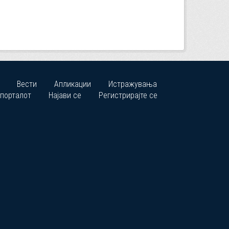
Вести
Апликации
Истражувања
 порталот
Најави се
Регистрирајте се