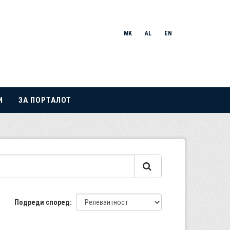
MK
AL
EN
И
ЗА ПОРТАЛОТ
Подреди според