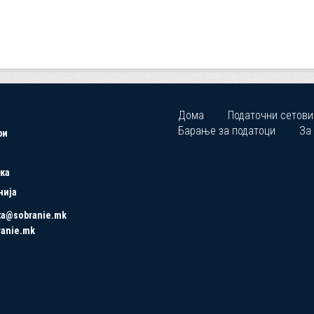
Дома
Податочни сетови
Барање за податоци
За
ри
ка
нија
ta@sobranie.mk
ranie.mk
Copyrights © 2021 All Rights Reserved by Asseco SEE.