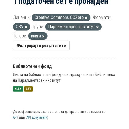
1 податочен сет е пронајден
Лиценци:
Creative Commons CCZero
Формати:
CSV
Групи:
Парламентарен институт
Тагови:
книга
Филтрирај ги резултатите
Библиотечен фонд
Листа на библиотечен фонд на истражувачката библиотека
на Паралментарен институт
XLSX
CSV
До овој регистар можете исто така да пристапите со помош на
API
(види
API документи
)