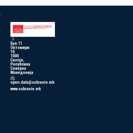
a
Бул.11
Октомври
10
1000
Скопје,
Република
Северна
Македонија
open.data@sobranie.mk
www.sobranie.mk