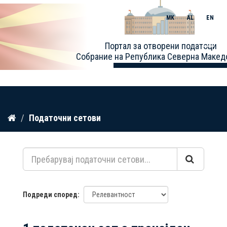
MK
AL
EN
Toggle
Портал за отворени податоци
naviga
Собрание на Република Северна Макед
Прескокнете
Податочни сетови
до
содржина
Подреди според