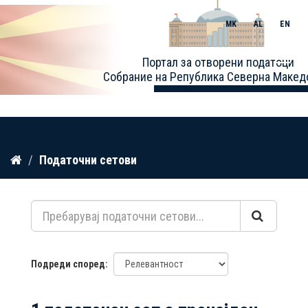
MK
AL
EN
Toggle
Портал за отворени податоци
naviga
Собрание на Република Северна Макед
Прескокнете
Податочни сетови
до
содржина
Подреди според