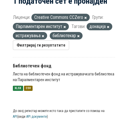
1 податочен сет е пронајден
Лиценци:
Creative Commons CCZero
Групи:
Парламентарен институт
Тагови:
донација
истражувања
библиотекар
Филтрирај ги резултатите
Библиотечен фонд
Листа на библиотечен фонд на истражувачката библиотека
на Паралментарен институт
XLSX
CSV
До овој регистар можете исто така да пристапите со помош на
API
(види
API документи
)