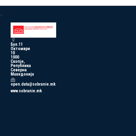
a
Бул.11
Октомври
10
1000
Скопје,
Република
Северна
Македонија
open.data@sobranie.mk
www.sobranie.mk