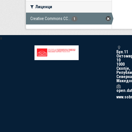
Лиценци
Creative Commons CC...
1
a
Бул.11
Октомв
10
1000
Скопје,
Републи
Северна
Македо
open.da
www.sob