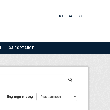
MK
AL
EN
И
ЗА ПОРТАЛОТ
Подреди според