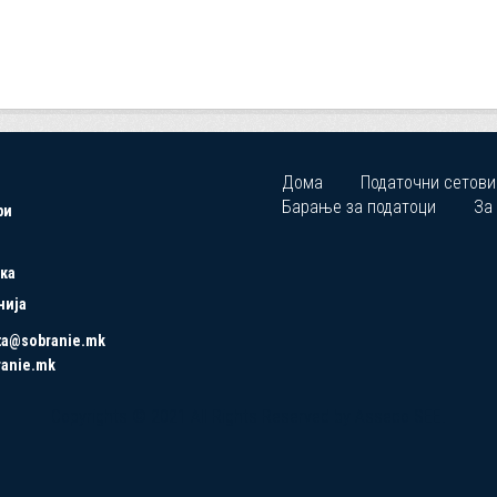
Дома
Податочни сетови
Барање за податоци
За
ри
ка
нија
ta@sobranie.mk
ranie.mk
Copyrights © 2021 All Rights Reserved by Asseco SEE.