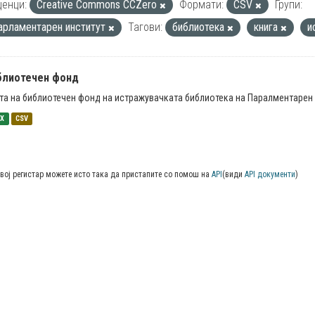
енци:
Creative Commons CCZero
Формати:
CSV
Групи:
арламентарен институт
Тагови:
библиотека
книга
и
блиотечен фонд
та на библиотечен фонд на истражувачката библиотека на Паралментарен 
SX
CSV
вој регистар можете исто така да пристапите со помош на
API
(види
API документи
)