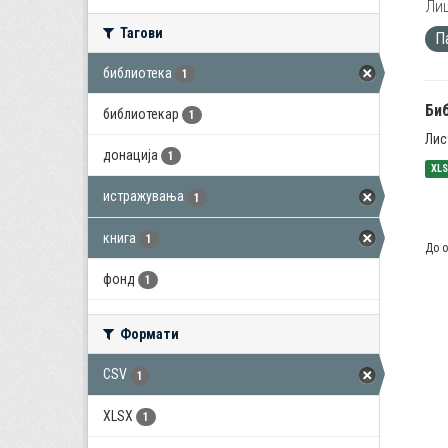
Лиц
Тагови
П
библиотека
1
Би
библиотекар
1
Лис
донација
1
XL
истражувања
1
книга
1
До о
фонд
1
Формати
CSV
1
XLSX
1