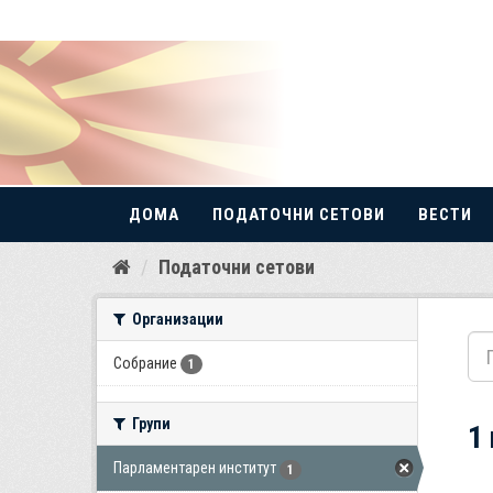
ДОМА
ПОДАТОЧНИ СЕТОВИ
ВЕСТИ
Прескокнете
Податочни сетови
до
содржина
Организации
Собрание
1
Групи
1
Парламентарен институт
1