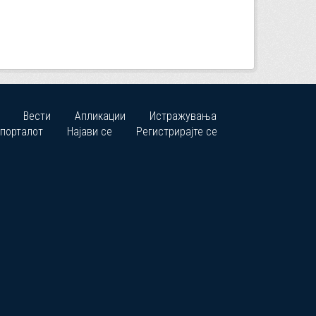
Вести
Апликации
Истражувања
 порталот
Најави се
Регистрирајте се