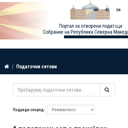
MK
AL
EN
Toggle
Портал за отворени податоци
naviga
Собрание на Република Северна Макед
Прескокнете
Податочни сетови
до
содржина
Подреди според