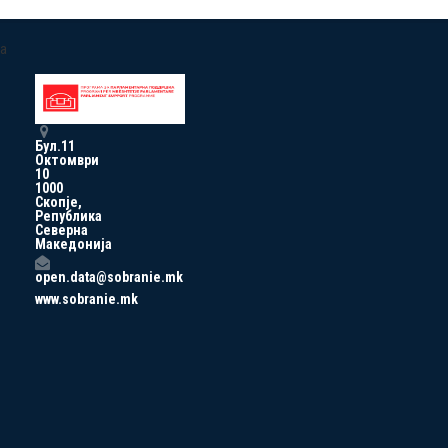
a
Бул.11
Октомври
10
1000
Скопје,
Република
Северна
Македонија
open.data@sobranie.mk
www.sobranie.mk