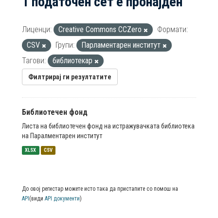
1 податочен сет е пронајден
Лиценци:
Creative Commons CCZero
Формати:
CSV
Групи:
Парламентарен институт
Тагови:
библиотекар
Филтрирај ги резултатите
Библиотечен фонд
Листа на библиотечен фонд на истражувачката библиотека
на Паралментарен институт
XLSX
CSV
До овој регистар можете исто така да пристапите со помош на
API
(види
API документи
)