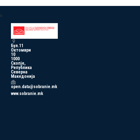
a
Бул.11
Октомври
10
1000
Скопје,
Република
Северна
Македонија
open.data@sobranie.mk
www.sobranie.mk