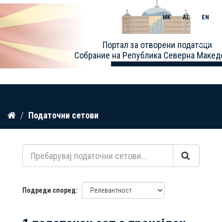
MK
AL
EN
Toggle
Портал за отворени податоци
naviga
Собрание на Република Северна Макед
Прескокнете
Податочни сетови
до
содржина
Подреди според