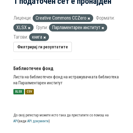
1 податочен сет е пронајден
Лиценци:
Creative Commons CCZero
Формати:
XLSX
Групи:
Парламентарен институт
Тагови:
книга
Филтрирај ги резултатите
Библиотечен фонд
Листа на библиотечен фонд на истражувачката библиотека
на Паралментарен институт
XLSX
CSV
До овој регистар можете исто така да пристапите со помош на
API
(види
API документи
)