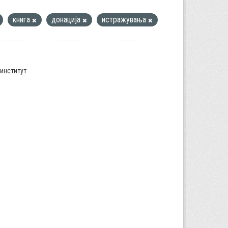
книга
донација
истражувања
институт