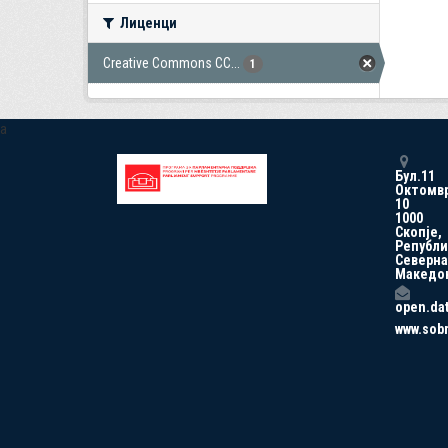
Лиценци
Creative Commons CC...
1
a
Бул.11
Октомв
10
1000
Скопје,
Републи
Северна
Македо
open.da
www.sob