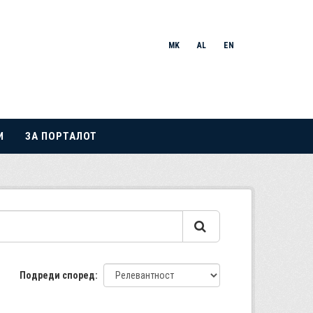
MK
AL
EN
И
ЗА ПОРТАЛОТ
Подреди според