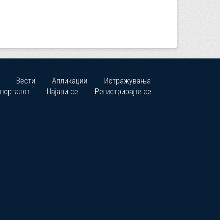
Вести
Апликации
Истражувања
 порталот
Најави се
Регистрирајте се