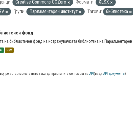
енци:
Creative Commons CCZero
Формати:
XLSX
SV
Групи:
Парламентарен институт
Тагови:
библиотека
блиотечен фонд
та на библиотечен фонд на истражувачката библиотека на Паралментарен 
SX
CSV
вој регистар можете исто така да пристапите со помош на
API
(види
API документи
)