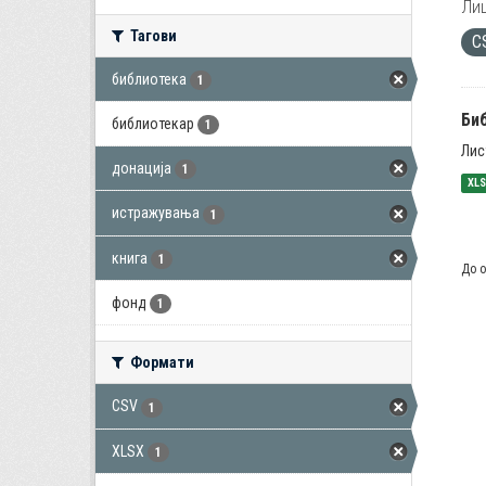
Лиц
Тагови
C
библиотека
1
Би
библиотекар
1
Лис
донација
1
XL
истражувања
1
книга
1
До о
фонд
1
Формати
CSV
1
XLSX
1