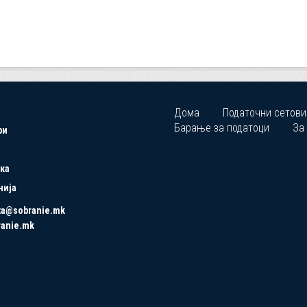
Дома
Податочни сетови
Барање за податоци
За
ри
ка
нија
ta@sobranie.mk
ranie.mk
Copyrights © 2021 All Rights Reserved by Asseco SEE.