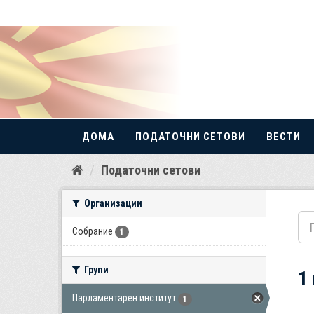
ДОМА
ПОДАТОЧНИ СЕТОВИ
ВЕСТИ
Прескокнете
Податочни сетови
до
содржина
Организации
Собрание
1
Групи
1
Парламентарен институт
1