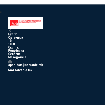
a
Бул.11
Октомври
10
1000
Скопје,
Република
Северна
Македонија
open.data@sobranie.mk
www.sobranie.mk