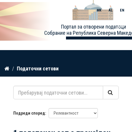
MK
AL
EN
Toggle
Портал за отворени податоци
naviga
Собрание на Република Северна Макед
Прескокнете
Податочни сетови
до
содржина
Подреди според