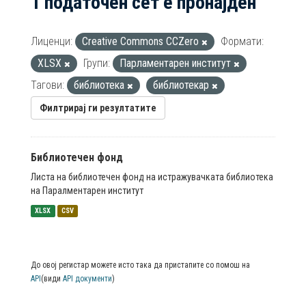
1 податочен сет е пронајден
Лиценци:
Creative Commons CCZero
Формати:
XLSX
Групи:
Парламентарен институт
Тагови:
библиотека
библиотекар
Филтрирај ги резултатите
Библиотечен фонд
Листа на библиотечен фонд на истражувачката библиотека
на Паралментарен институт
XLSX
CSV
До овој регистар можете исто така да пристапите со помош на
API
(види
API документи
)