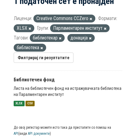
1 податочен сет е пронајден
Лиценци:
Creative Commons CCZero
Формати:
XLSX
Групи:
Парламентарен институт
Тагови:
библиотекар
донација
библиотека
Филтрирај ги резултатите
Библиотечен фонд
Листа на библиотечен фонд на истражувачката библиотека
на Паралментарен институт
XLSX
CSV
До овој регистар можете исто така да пристапите со помош на
API
(види
API документи
)