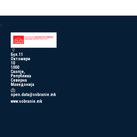
a
Бул.11
Октомври
10
1000
Скопје,
Република
Северна
Македонија
open.data@sobranie.mk
www.sobranie.mk