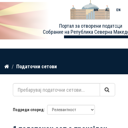
MK
AL
EN
Toggle
Портал за отворени податоци
naviga
Собрание на Република Северна Макед
Прескокнете
Податочни сетови
до
содржина
Подреди според