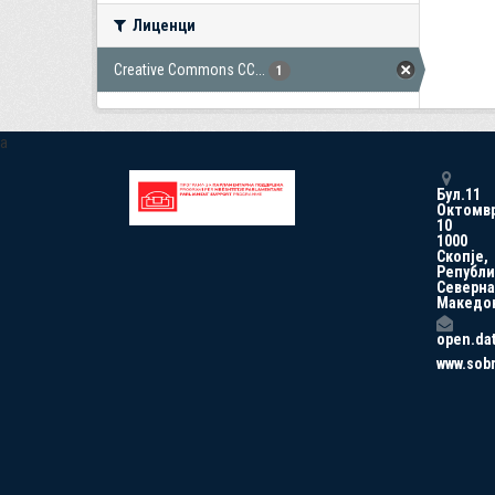
Лиценци
Creative Commons CC...
1
a
Бул.11
Октомв
10
1000
Скопје,
Републи
Северна
Македо
open.da
www.sob