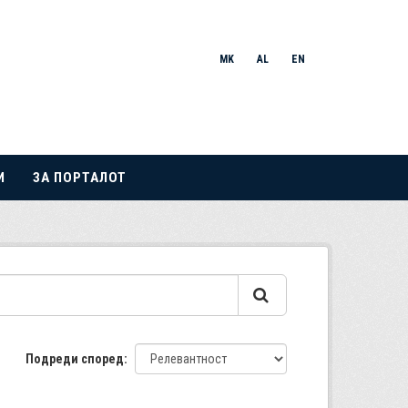
MK
AL
EN
И
ЗА ПОРТАЛОТ
Подреди според