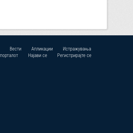
Вести
Апликации
Истражувања
 порталот
Најави се
Регистрирајте се