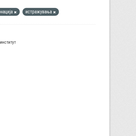
онација
истражувања
институт