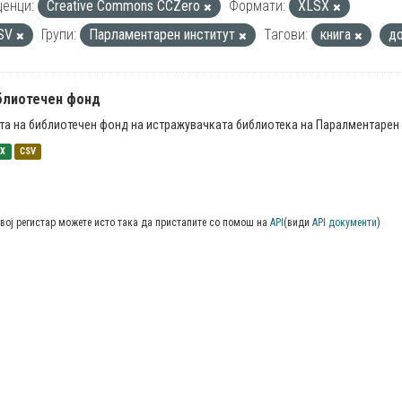
енци:
Creative Commons CCZero
Формати:
XLSX
SV
Групи:
Парламентарен институт
Тагови:
книга
д
блиотечен фонд
та на библиотечен фонд на истражувачката библиотека на Паралментарен 
SX
CSV
вој регистар можете исто така да пристапите со помош на
API
(види
API документи
)