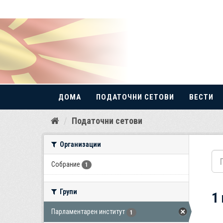
ДОМА
ПОДАТОЧНИ СЕТОВИ
ВЕСТИ
Прескокнете
Податочни сетови
до
содржина
Организации
Собрание
1
Групи
1
Парламентарен институт
1