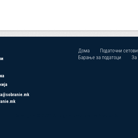
Дома
Податочни сетови
Барање за податоци
За
ри
ка
нија
ta@sobranie.mk
ranie.mk
Copyrights © 2021 All Rights Reserved by Asseco SEE.