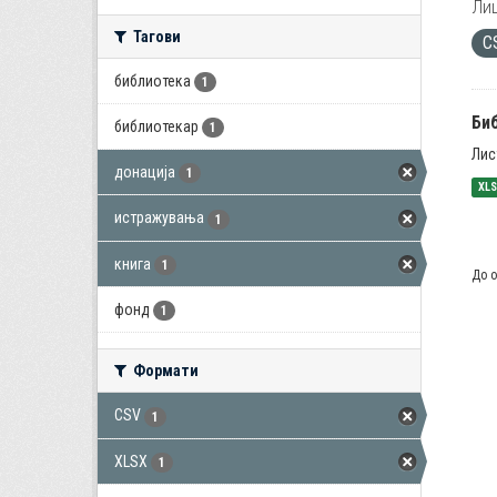
Лиц
Тагови
C
библиотека
1
Би
библиотекар
1
Лис
донација
1
XL
истражувања
1
книга
1
До о
фонд
1
Формати
CSV
1
XLSX
1