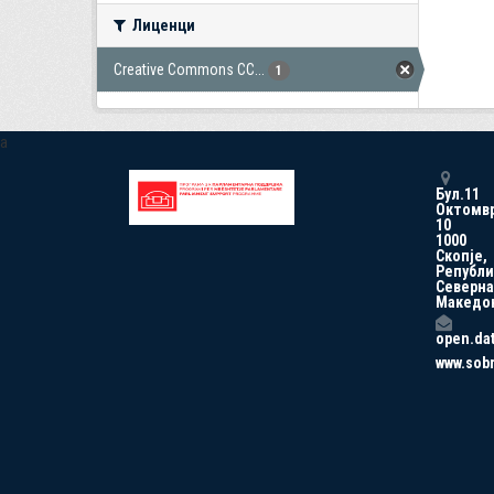
Лиценци
Creative Commons CC...
1
a
Бул.11
Октомв
10
1000
Скопје,
Републи
Северна
Македо
open.da
www.sob