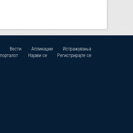
Вести
Апликации
Истражувања
 порталот
Најави се
Регистрирајте се