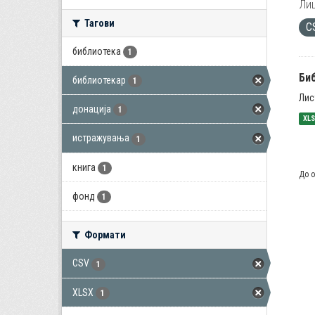
Лиц
Тагови
C
библиотека
1
Би
библиотекар
1
Лис
донација
1
XL
истражувања
1
книга
1
До о
фонд
1
Формати
CSV
1
XLSX
1