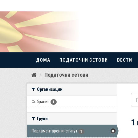
ДОМА
ПОДАТОЧНИ СЕТОВИ
ВЕСТИ
Прескокнете
Податочни сетови
до
содржина
Организации
Собрание
1
Групи
1
Парламентарен институт
1