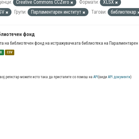
енци:
Creative Commons CCZero
Формати:
XLSX
SV
Групи:
Парламентарен институт
Тагови:
библиотекар
блиотечен фонд
та на библиотечен фонд на истражувачката библиотека на Паралментарен 
SX
CSV
вој регистар можете исто така да пристапите со помош на
API
(види
API документи
)