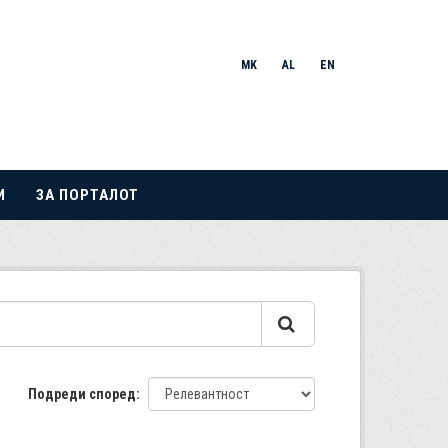
MK
AL
EN
И
ЗА ПОРТАЛОТ
Подреди според