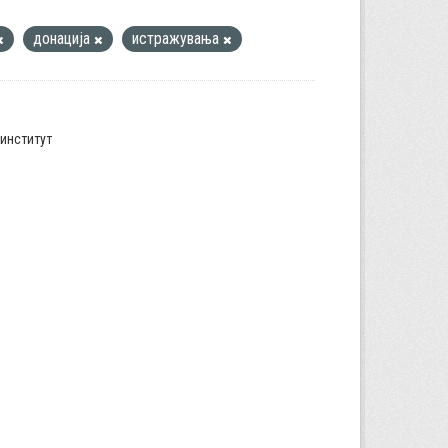
донација
истражувања
институт