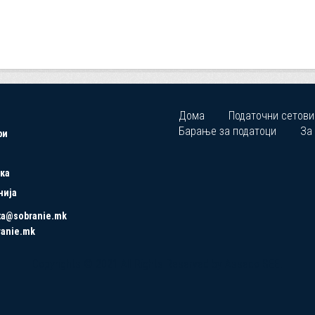
Дома
Податочни сетови
Барање за податоци
За
ри
ка
нија
ta@sobranie.mk
ranie.mk
Copyrights © 2021 All Rights Reserved by Asseco SEE.