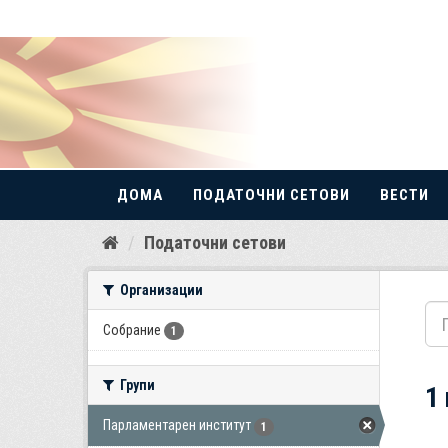
ДОМА
ПОДАТОЧНИ СЕТОВИ
ВЕСТИ
Прескокнете
Податочни сетови
до
содржина
Организации
Собрание
1
Групи
1
Парламентарен институт
1