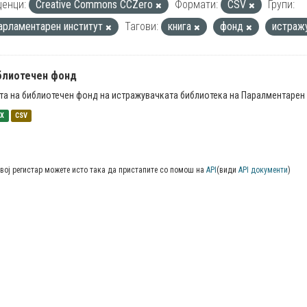
енци:
Creative Commons CCZero
Формати:
CSV
Групи:
арламентарен институт
Тагови:
книга
фонд
истраж
блиотечен фонд
та на библиотечен фонд на истражувачката библиотека на Паралментарен 
SX
CSV
вој регистар можете исто така да пристапите со помош на
API
(види
API документи
)