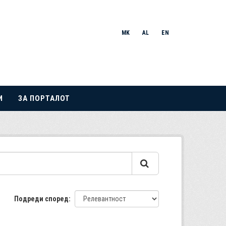
MK
AL
EN
И
ЗА ПОРТАЛОТ
Подреди според