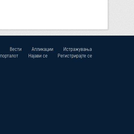
Вести
Апликации
Истражувања
 порталот
Најави се
Регистрирајте се