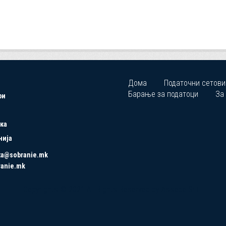
Дома
Податочни сетови
Барање за податоци
За
ри
ка
нија
ta@sobranie.mk
ranie.mk
Copyrights © 2021 All Rights Reserved by Asseco SEE.