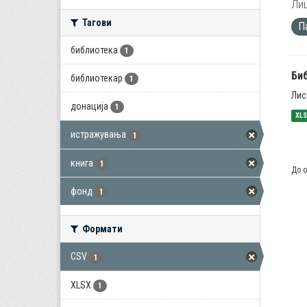
Лиц
Тагови
П
библиотека
1
Би
библиотекар
1
Лис
донација
1
XL
истражувања
1
книга
1
До о
фонд
1
Формати
CSV
1
XLSX
1