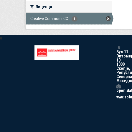
Лиценци
Creative Commons CC...
1
a
Бул.11
Октомв
10
1000
Скопје,
Републи
Северна
Македо
open.da
www.sob