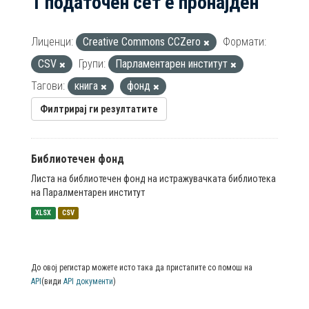
1 податочен сет е пронајден
Лиценци:
Creative Commons CCZero
Формати:
CSV
Групи:
Парламентарен институт
Тагови:
книга
фонд
Филтрирај ги резултатите
Библиотечен фонд
Листа на библиотечен фонд на истражувачката библиотека
на Паралментарен институт
XLSX
CSV
До овој регистар можете исто така да пристапите со помош на
API
(види
API документи
)