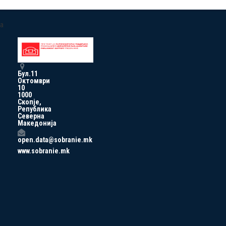
a
Бул.11
Октомври
10
1000
Скопје,
Република
Северна
Македонија
open.data@sobranie.mk
www.sobranie.mk