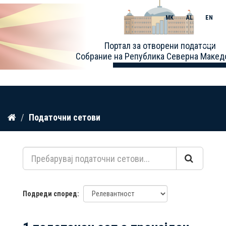
MK
AL
EN
Toggle
Портал за отворени податоци
naviga
Собрание на Република Северна Макед
Прескокнете
Податочни сетови
до
содржина
Подреди според