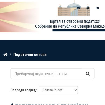
MK
AL
EN
Toggle
Портал за отворени податоци
naviga
Собрание на Република Северна Макед
Прескокнете
Податочни сетови
до
содржина
Подреди според