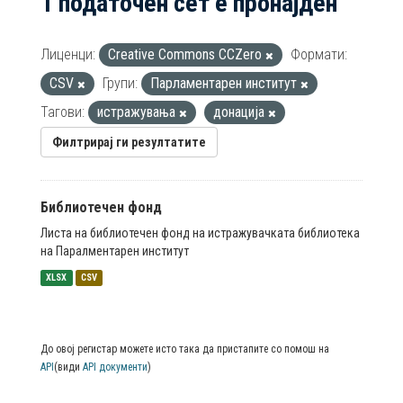
1 податочен сет е пронајден
Лиценци:
Creative Commons CCZero
Формати:
CSV
Групи:
Парламентарен институт
Тагови:
истражувања
донација
Филтрирај ги резултатите
Библиотечен фонд
Листа на библиотечен фонд на истражувачката библиотека
на Паралментарен институт
XLSX
CSV
До овој регистар можете исто така да пристапите со помош на
API
(види
API документи
)