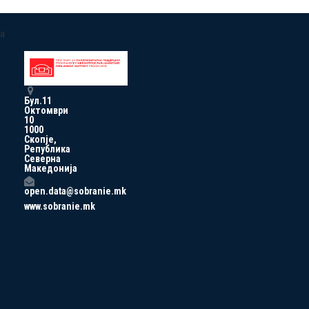
a
Бул.11
Октомври
10
1000
Скопје,
Република
Северна
Македонија
open.data@sobranie.mk
www.sobranie.mk