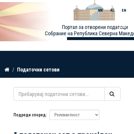
MK
AL
EN
Toggle
Портал за отворени податоци
naviga
Собрание на Република Северна Макед
Прескокнете
Податочни сетови
до
содржина
Подреди според