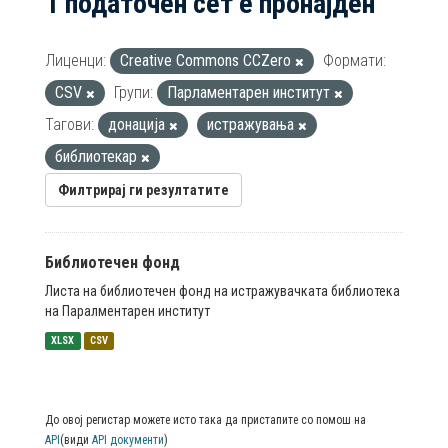
1 податочен сет е пронајден
Лиценци:
Creative Commons CCZero
Формати:
CSV
Групи:
Парламентарен институт
Тагови:
донација
истражувања
библиотекар
Филтрирај ги резултатите
Библиотечен фонд
Листа на библиотечен фонд на истражувачката библиотека
на Паралментарен институт
XLSX
CSV
До овој регистар можете исто така да пристапите со помош на
API
(види
API документи
)