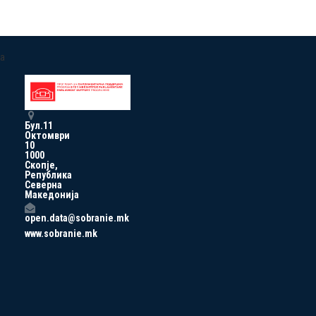
a
Бул.11
Октомври
10
1000
Скопје,
Република
Северна
Македонија
open.data@sobranie.mk
www.sobranie.mk