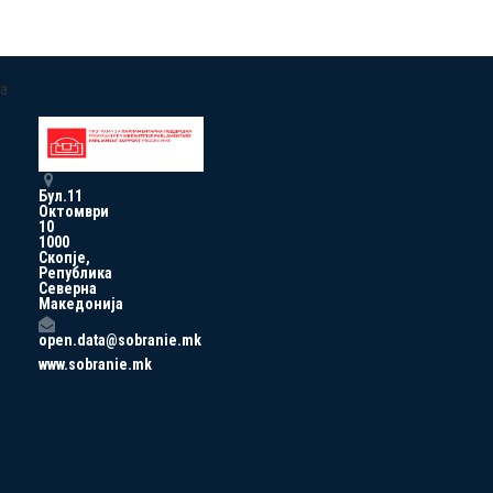
a
Бул.11
Октомври
10
1000
Скопје,
Република
Северна
Македонија
open.data@sobranie.mk
www.sobranie.mk