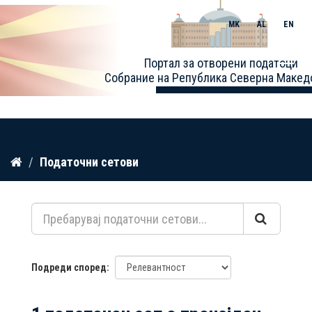
MK
AL
EN
Toggle
Портал за отворени податоци
naviga
Собрание на Република Северна Макед
Прескокнете
Податочни сетови
до
содржина
Подреди според