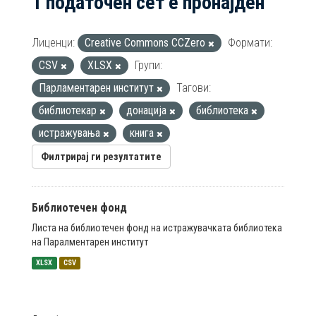
1 податочен сет е пронајден
Лиценци:
Creative Commons CCZero
Формати:
CSV
XLSX
Групи:
Парламентарен институт
Тагови:
библиотекар
донација
библиотека
истражувања
книга
Филтрирај ги резултатите
Библиотечен фонд
Листа на библиотечен фонд на истражувачката библиотека
на Паралментарен институт
XLSX
CSV