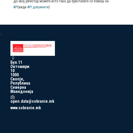
До овој регистар можете исто така да пристапите со помош на
API
(види
API документи
)
a
Бул.11
Октомври
10
1000
Скопје,
Република
Северна
Македонија
open.data@sobranie.mk
www.sobranie.mk