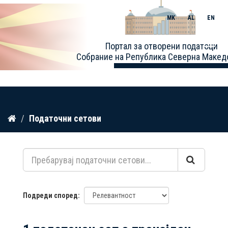
MK
AL
EN
Toggle
Портал за отворени податоци
naviga
Собрание на Република Северна Макед
Прескокнете
Податочни сетови
до
содржина
Подреди според