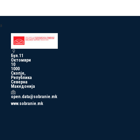
a
Бул.11
Октомври
10
1000
Скопје,
Република
Северна
Македонија
open.data@sobranie.mk
www.sobranie.mk