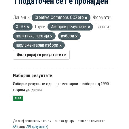
1 податочен сет е пронајден
Лиценци:
Creative Commons CCZero
Формати:
XLSX
Групи:
Изборни резултати
Тагови:
политичка партија
избори
парламентарни избори
Филтрирај ги резултатите
Изборни резултати
Изборни резултати од парламентарните избори од 1990
година до денес
XLSX
До овој регистар можете исто така да пристапите со помош на
API
(види
API документи
)