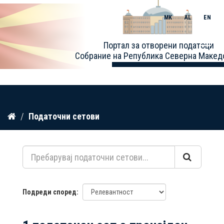
MK
AL
EN
Toggle
Портал за отворени податоци
naviga
Собрание на Република Северна Макед
Прескокнете
Податочни сетови
до
содржина
Подреди според