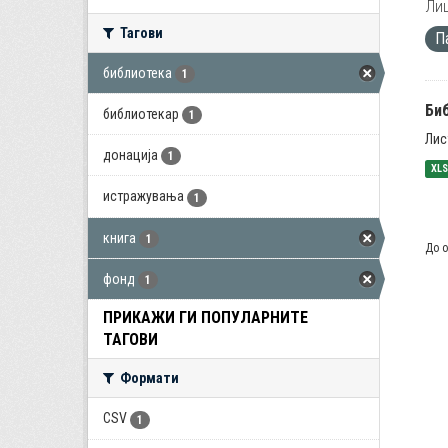
Лиц
Тагови
П
библиотека
1
Би
библиотекар
1
Лис
донација
1
XL
истражувања
1
книга
1
До о
фонд
1
ПРИКАЖИ ГИ ПОПУЛАРНИТЕ
ТАГОВИ
Формати
CSV
1