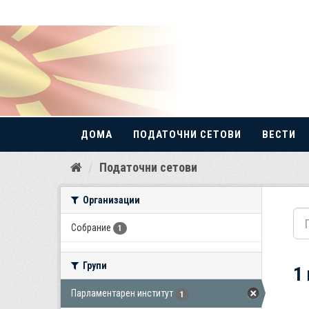
ДОМА
ПОДАТОЧНИ СЕТОВИ
ВЕСТИ
Прескокнете
Податочни сетови
до
содржина
Организации
Собрание
1
Групи
1
Парламентарен институт
1