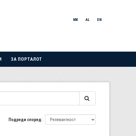
MK
AL
EN
И
ЗА ПОРТАЛОТ
Подреди според