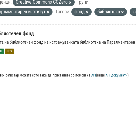
енци:
Creative Commons CCZero
Групи:
арламентарен институт
Тагови:
фонд
библиотека
к
блиотечен фонд
та на библиотечен фонд на истражувачката библиотека на Паралментарен 
SX
CSV
вој регистар можете исто така да пристапите со помош на
API
(види
API документи
)