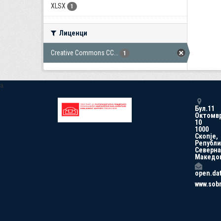
XLSX
1
Лиценци
Creative Commons CC...
1
a
Бул.11
Октомв
10
1000
Скопје,
Републи
Северна
Македо
open.da
www.sob