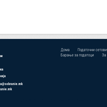
Дома
Податочни сетови
Барање за податоци
За
ри
ка
нија
ta@sobranie.mk
ranie.mk
Copyrights © 2021 All Rights Reserved by Asseco SEE.