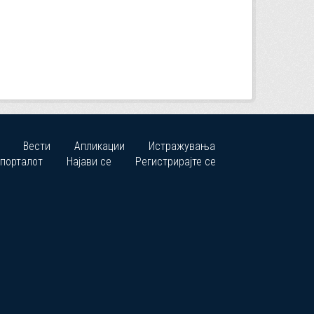
Вести
Апликации
Истражувања
 порталот
Најави се
Регистрирајте се