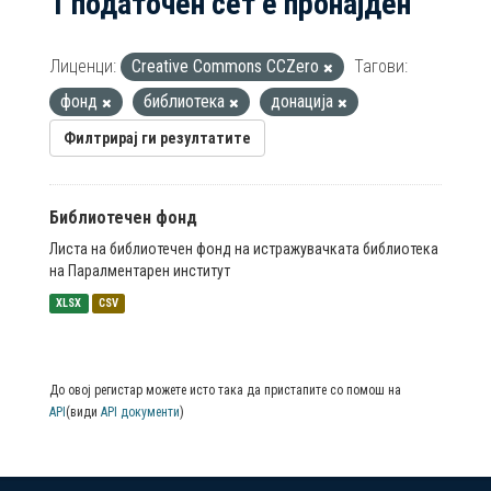
1 податочен сет е пронајден
Лиценци:
Creative Commons CCZero
Тагови:
фонд
библиотека
донација
Филтрирај ги резултатите
Библиотечен фонд
Листа на библиотечен фонд на истражувачката библиотека
на Паралментарен институт
XLSX
CSV
До овој регистар можете исто така да пристапите со помош на
API
(види
API документи
)