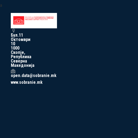
a
Бул.11
Октомври
10
1000
Скопје,
Република
Северна
Македонија
open.data@sobranie.mk
www.sobranie.mk