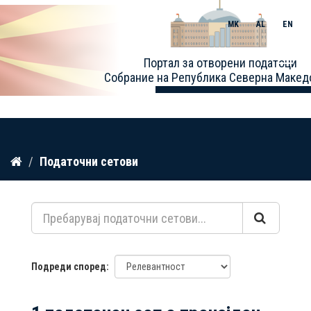
MK
AL
EN
Toggle
Портал за отворени податоци
naviga
Собрание на Република Северна Макед
Прескокнете
Податочни сетови
до
содржина
Подреди според