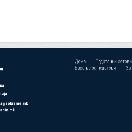
Дома
Податочни сетови
Барање за податоци
За
ри
ка
нија
ta@sobranie.mk
ranie.mk
Copyrights © 2021 All Rights Reserved by Asseco SEE.