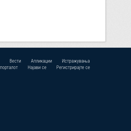
Вести
Апликации
Истражувања
 порталот
Најави се
Регистрирајте се