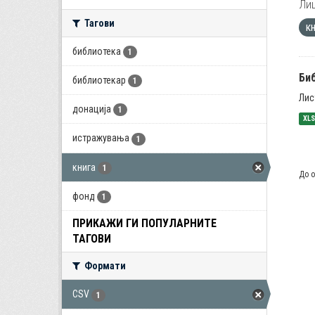
Лиц
Тагови
к
библиотека
1
Би
библиотекар
1
Лис
донација
1
XL
истражувања
1
книга
1
До о
фонд
1
ПРИКАЖИ ГИ ПОПУЛАРНИТЕ
ТАГОВИ
Формати
CSV
1