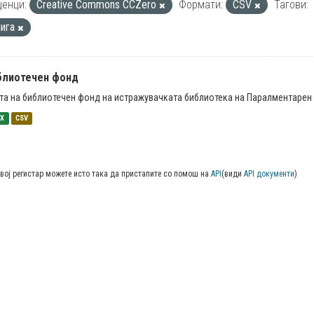
енци:
Creative Commons CCZero
Формати:
CSV
Тагови:
нига
блиотечен фонд
та на библиотечен фонд на истражувачката библиотека на Паралментарен 
SX
CSV
вој регистар можете исто така да пристапите со помош на
API
(види
API документи
)