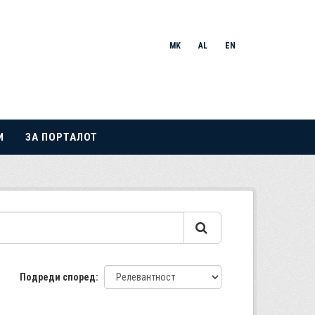
MK
AL
EN
И
ЗА ПОРТАЛОТ
Подреди според