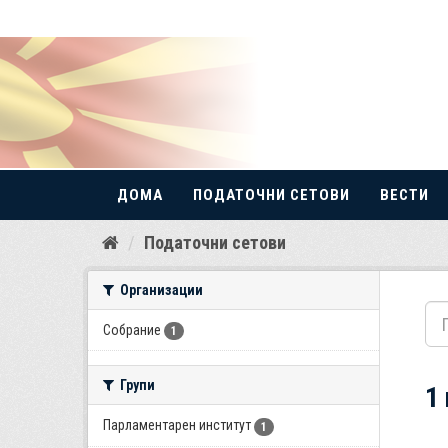
ДОМА
ПОДАТОЧНИ СЕТОВИ
ВЕСТИ
Прескокнете
Податочни сетови
до
содржина
Организации
Собрание
1
Групи
1
Парламентарен институт
1