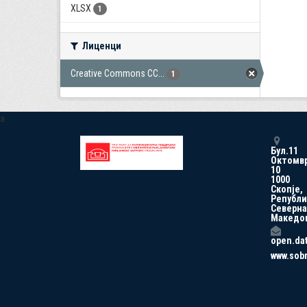
XLSX
1
Лиценци
Creative Commons CC...
1
a
Бул.11
Октомв
10
1000
Скопје,
Републи
Северна
Македо
open.da
www.sob