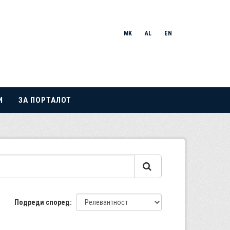
MK
AL
EN
И
ЗА ПОРТАЛОТ
Подреди според