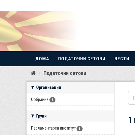
ДОМА
ПОДАТОЧНИ СЕТОВИ
ВЕСТИ
Прескокнете
Податочни сетови
до
содржина
Организации
Собрание
1
Групи
1
Парламентарен институт
1