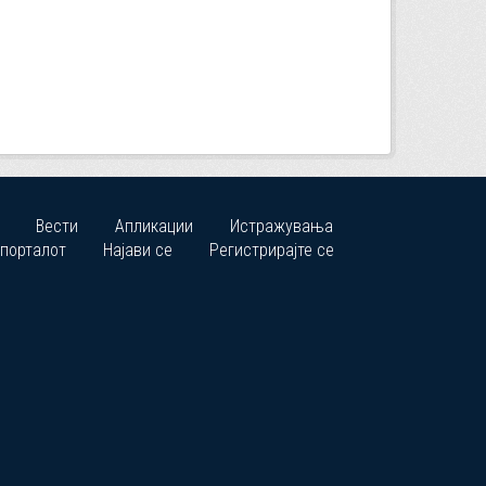
Вести
Апликации
Истражувања
 порталот
Најави се
Регистрирајте се