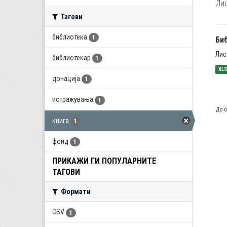
Лиц
Тагови
библиотека
1
Би
Лис
библиотекар
1
XL
донација
1
истражувања
1
До о
книга
1
фонд
1
ПРИКАЖИ ГИ ПОПУЛАРНИТЕ
ТАГОВИ
Формати
CSV
1