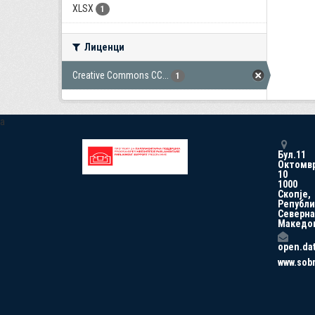
XLSX
1
Лиценци
Creative Commons CC...
1
a
Бул.11
Октомв
10
1000
Скопје,
Републи
Северна
Македо
open.da
www.sob