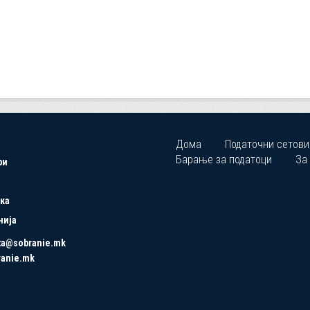
Дома
Податочни сетови
Барање за податоци
За
ри
ка
нија
ta@sobranie.mk
ranie.mk
Copyrights © 2021 All Rights Reserved by Asseco SEE.