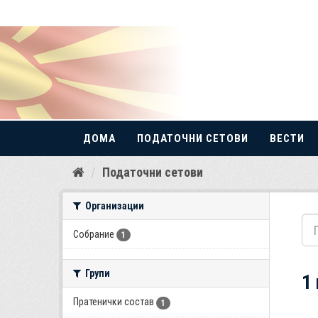
ДОМА
ПОДАТОЧНИ СЕТОВИ
ВЕСТИ
Прескокнете
Податочни сетови
до
содржина
Организации
Собрание
1
Групи
1
Пратенички состав
1