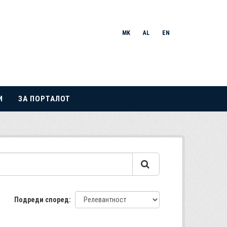
MK
AL
EN
И
ЗА ПОРТАЛОТ
Подреди според