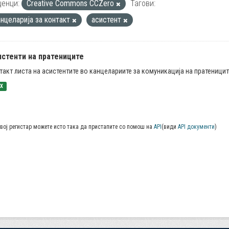
енци:
Creative Commons CCZero
Тагови:
анцеларија за контакт
асистент
истенти на пратениците
такт листа на асистентите во канцелариите за комуникација на пратеницит
SX
вој регистар можете исто така да пристапите со помош на
API
(види
API документи
)