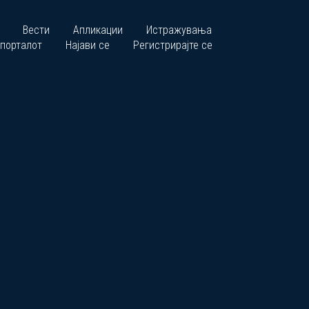
Вести
Апликации
Истражувања
 порталот
Најави се
Регистрирајте се