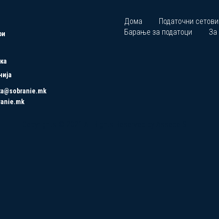
Дома
Податочни сетови
Барање за податоци
За
ри
ка
нија
ta@sobranie.mk
ranie.mk
Copyrights © 2021 All Rights Reserved by Asseco SEE.