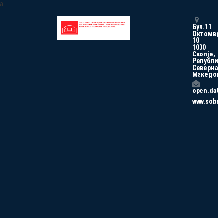
a
Бул.11
Октомв
10
1000
Скопје,
Републи
Северна
Македо
open.da
www.sob