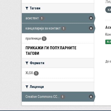
Лиц
Тагови
к
асистент
1
Ас
канцеларија за контакт
1
Кон
пратеници
1
XL
ПРИКАЖИ ГИ ПОПУЛАРНИТЕ
ТАГОВИ
До о
Формати
XLSX
1
Лиценци
Creative Commons CC...
1