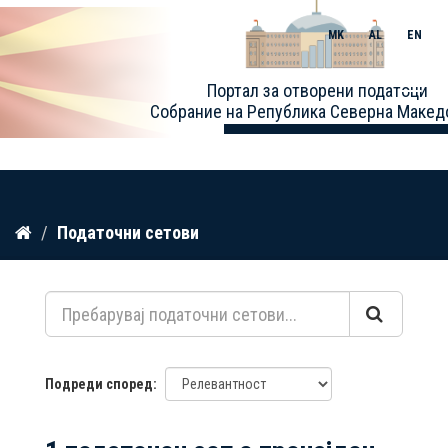
MK
AL
EN
Toggle
Портал за отворени податоци
naviga
Собрание на Република Северна Макед
Прескокнете
Податочни сетови
до
содржина
Подреди според