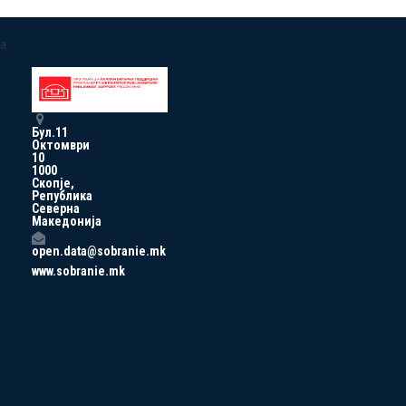
a
Бул.11
Октомври
10
1000
Скопје,
Република
Северна
Македонија
open.data@sobranie.mk
www.sobranie.mk