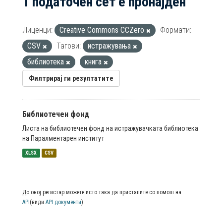
1 податочен сет е пронајден
Лиценци:
Creative Commons CCZero
Формати:
CSV
Тагови:
истражувања
библиотека
книга
Филтрирај ги резултатите
Библиотечен фонд
Листа на библиотечен фонд на истражувачката библиотека
на Паралментарен институт
XLSX
CSV
До овој регистар можете исто така да пристапите со помош на
API
(види
API документи
)