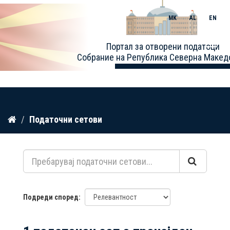
MK
AL
EN
Toggle
Портал за отворени податоци
naviga
Собрание на Република Северна Макед
Прескокнете
Податочни сетови
до
содржина
Подреди според