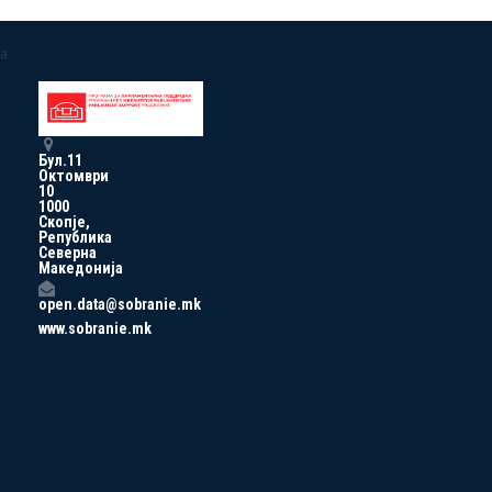
a
Бул.11
Октомври
10
1000
Скопје,
Република
Северна
Македонија
open.data@sobranie.mk
www.sobranie.mk