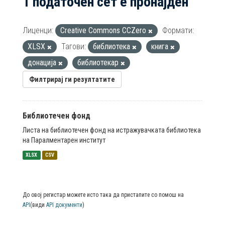
1 податочен сет е пронајден
Лиценци:
Creative Commons CCZero
Формати:
XLSX
Тагови:
библиотека
книга
донација
библиотекар
Филтрирај ги резултатите
Библиотечен фонд
Листа на библиотечен фонд на истражувачката библиотека
на Паралментарен институт
XLSX
CSV
До овој регистар можете исто така да пристапите со помош на
API
(види
API документи
)